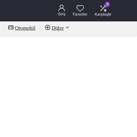
0
Giriş
Favoriler
Karşılaştır
Otomobil
Diğer