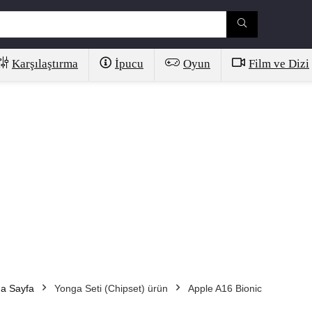
Karşılaştırma
İpucu
Oyun
Film ve Dizi
a Sayfa
Yonga Seti (Chipset) ürün
Apple A16 Bionic