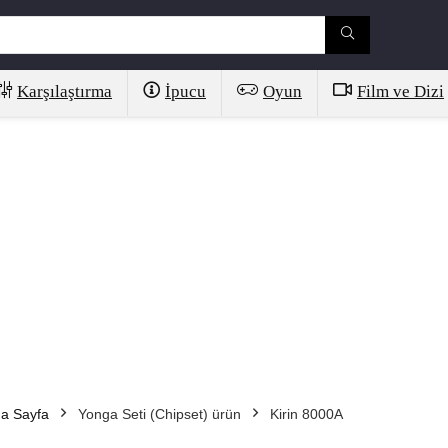
Karşılaştırma
İpucu
Oyun
Film ve Dizi
a Sayfa
Yonga Seti (Chipset) ürün
Kirin 8000A