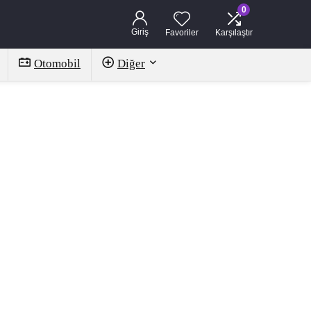
0
Giriş
Favoriler
Karşılaştır
Otomobil
Diğer