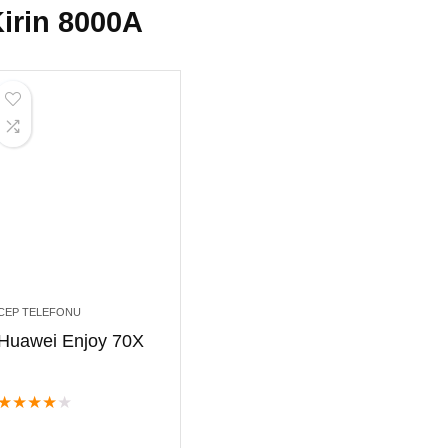
irin 8000A
CEP TELEFONU
Huawei Enjoy 70X
★
★
★
★
★