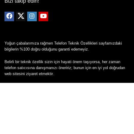
Bizi takip edin!
Yoğun çabalarımıza rağmen Telefon Teknik Özellikleri sayfamızdaki
bilgilerin %100 doğru olduğunu garanti edemeyiz.
Belirli bir teknik özellik sizin için hayati önem taşıyorsa, her zaman
telefon satıcısına danışmanızı öneririz; bunun için en iyi yol doğrudan
web sitesini ziyaret etmektir.
Mevcut telefona ait herhangi bir bilginin yanlış veya eksik olduğunu
düşünüyorsanız lütfen bizimle
buradan
iletişime geçin.
Copyright © 2024 - Tüm hakları saklıdır - Cepkolik.com
Mail