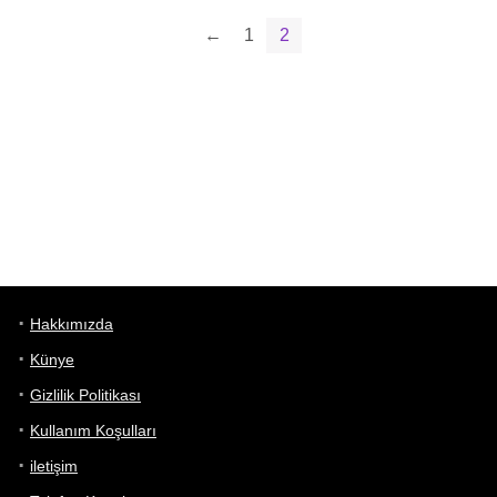
←
1
2
Hakkımızda
Künye
Gizlilik Politikası
Kullanım Koşulları
iletişim