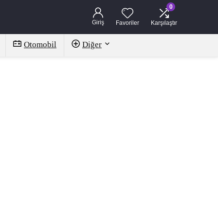
0
Giriş
Favoriler
Karşılaştır
Otomobil
Diğer