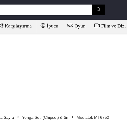
Karşılaştırma
İpucu
Oyun
Film ve Dizi
a Sayfa
Yonga Seti (Chipset) ürün
Mediatek MT6752