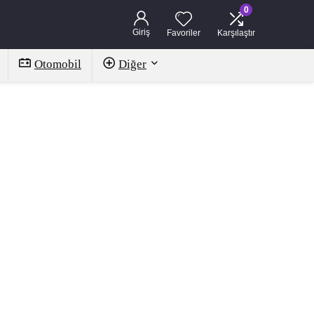
0
Giriş
Favoriler
Karşılaştır
Otomobil
Diğer