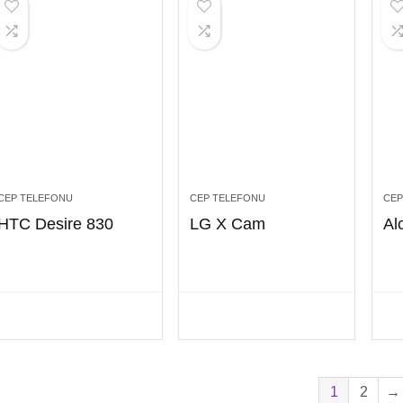
CEP TELEFONU
CEP TELEFONU
CEP
HTC Desire 830
LG X Cam
Al
1
2
→