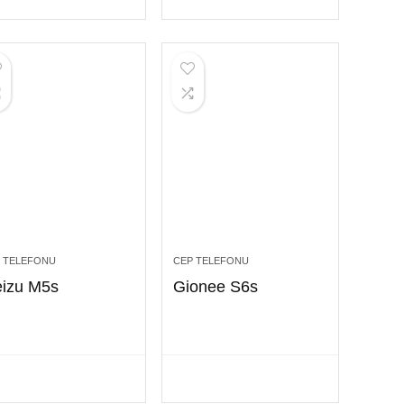
 TELEFONU
CEP TELEFONU
izu M5s
Gionee S6s