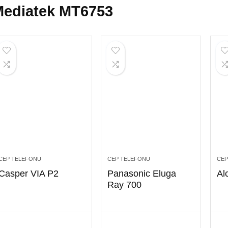
ediatek MT6753
CEP TELEFONU
CEP TELEFONU
CEP
Casper VIA P2
Panasonic Eluga
Alc
Ray 700