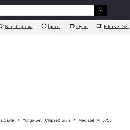
Karşılaştırma
İpucu
Oyun
Film ve Dizi
a Sayfa
Yonga Seti (Chipset) ürün
Mediatek MT6753