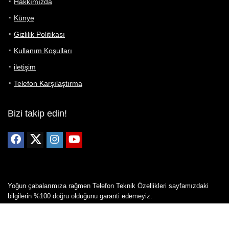
Hakkımızda
Künye
Gizlilik Politikası
Kullanım Koşulları
iletişim
Telefon Karşılaştırma
Bizi takip edin!
Yoğun çabalarımıza rağmen Telefon Teknik Özellikleri sayfamızdaki
bilgilerin %100 doğru olduğunu garanti edemeyiz.
Belirli bir teknik özellik sizin için hayati önem taşıyorsa, her zaman
telefon satıcısına danışmanızı öneririz; bunun için en iyi yol doğrudan