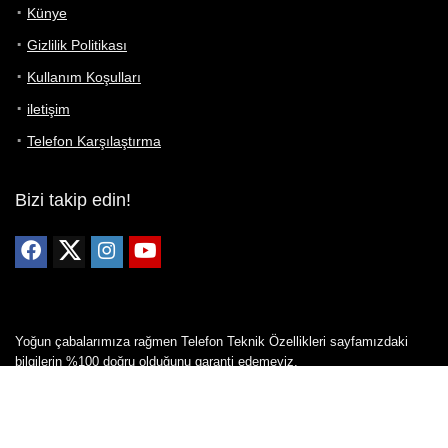
Künye
Gizlilik Politikası
Kullanım Koşulları
iletişim
Telefon Karşılaştırma
Bizi takip edin!
Yoğun çabalarımıza rağmen Telefon Teknik Özellikleri sayfamızdaki
bilgilerin %100 doğru olduğunu garanti edemeyiz.
Belirli bir teknik özellik sizin için hayati önem taşıyorsa, her zaman
telefon satıcısına danışmanızı öneririz; bunun için en iyi yol doğrudan
web sitesini ziyaret etmektir.