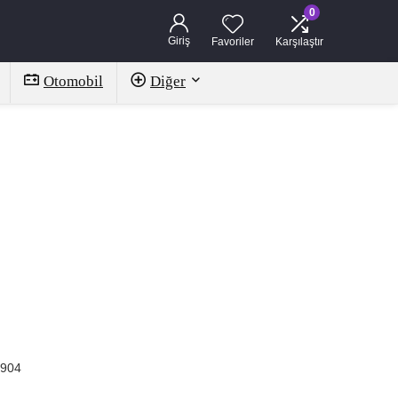
0
Giriş
Favoriler
Karşılaştır
Otomobil
Diğer
7904