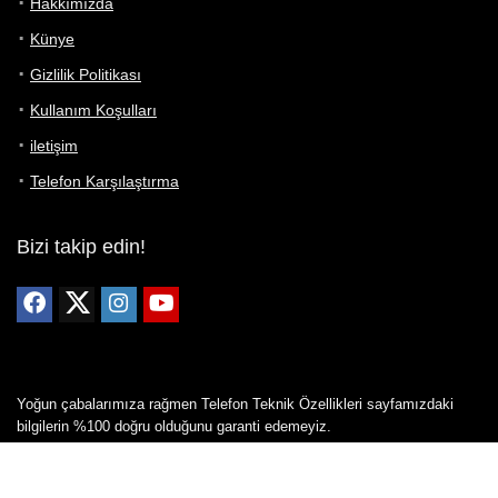
Hakkımızda
Künye
Gizlilik Politikası
Kullanım Koşulları
iletişim
Telefon Karşılaştırma
Bizi takip edin!
Yoğun çabalarımıza rağmen Telefon Teknik Özellikleri sayfamızdaki
bilgilerin %100 doğru olduğunu garanti edemeyiz.
Belirli bir teknik özellik sizin için hayati önem taşıyorsa, her zaman
telefon satıcısına danışmanızı öneririz; bunun için en iyi yol doğrudan