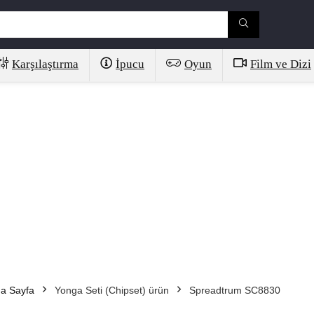
Karşılaştırma
İpucu
Oyun
Film ve Dizi
a Sayfa
Yonga Seti (Chipset) ürün
Spreadtrum SC8830