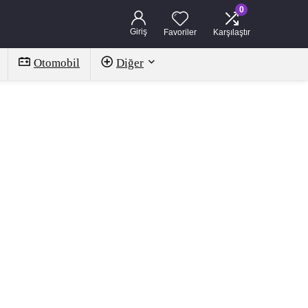
0
Giriş
Favoriler
Karşılaştır
Otomobil
Diğer