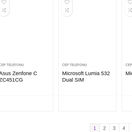
CEP TELEFONU
CEP TELEFONU
CEP
Asus Zenfone C
Microsoft Lumia 532
Mi
ZC451CG
Dual SIM
1
2
3
4