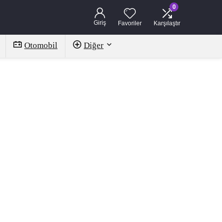
0
Giriş
Favoriler
Karşılaştır
Otomobil
Diğer