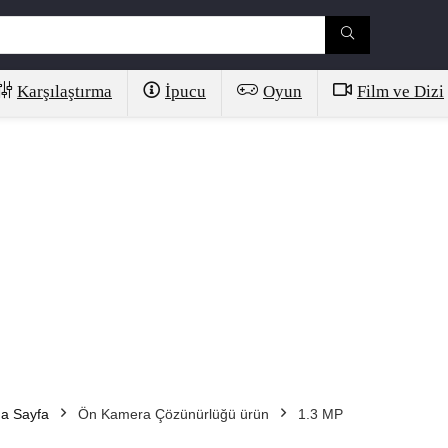
Karşılaştırma
İpucu
Oyun
Film ve Dizi
a Sayfa
Ön Kamera Çözünürlüğü ürün
1.3 MP