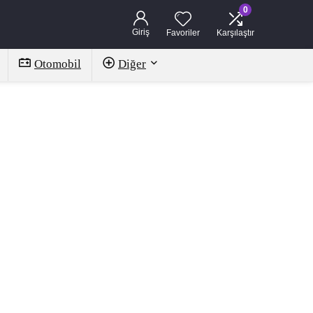
0
Giriş
Favoriler
Karşılaştır
Otomobil
Diğer