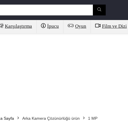
Karşılaştırma
İpucu
Oyun
Film ve Dizi
a Sayfa
Arka Kamera Çözünürlüğü ürün
1 MP