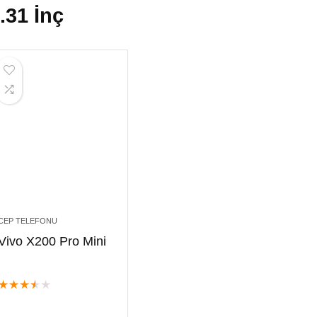
.31 İnç
CEP TELEFONU
Vivo X200 Pro Mini
★
★
★
★
★