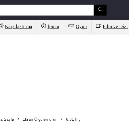
Karşılaştırma
İpucu
Oyun
Film ve Dizi
a Sayfa
Ekran Ölçüleri ürün
6.31 İnç