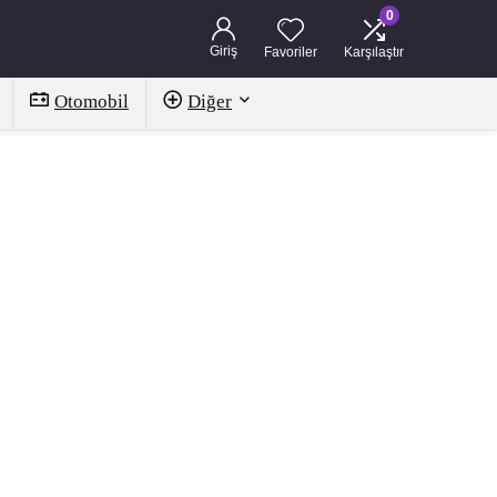
0
Giriş
Favoriler
Karşılaştır
Otomobil
Diğer