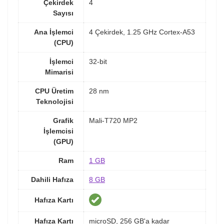
Çekirdek
4
Sayısı
Ana İşlemci
4 Çekirdek, 1.25 GHz Cortex-A53
(CPU)
İşlemci
32-bit
Mimarisi
CPU Üretim
28 nm
Teknolojisi
Grafik
Mali-T720 MP2
İşlemcisi
(GPU)
Ram
1 GB
Dahili Hafıza
8 GB
Hafıza Kartı
Hafıza Kartı
microSD, 256 GB'a kadar