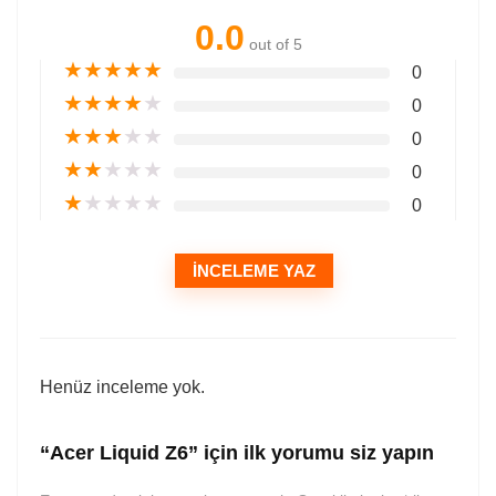
0.0
out of 5
★
★
★
★
★
0
★
★
★
★
★
0
★
★
★
★
★
0
★
★
★
★
★
0
★
★
★
★
★
0
İNCELEME YAZ
Henüz inceleme yok.
“Acer Liquid Z6” için ilk yorumu siz yapın