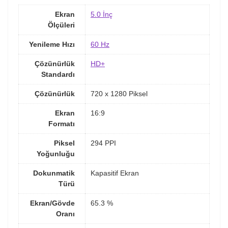
Ekran
5.0 İnç
Ölçüleri
Yenileme Hızı
60 Hz
Çözünürlük
HD+
Standardı
Çözünürlük
720 x 1280 Piksel
Ekran
16:9
Formatı
Piksel
294 PPI
Yoğunluğu
Dokunmatik
Kapasitif Ekran
Türü
Ekran/Gövde
65.3 %
Oranı