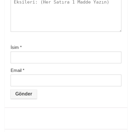
İsim
*
Email
*