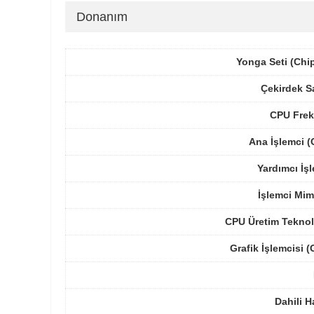
Donanım
Yonga Seti (Chi
Çekirdek S
CPU Frek
Ana İşlemci 
Yardımcı İş
İşlemci Mim
CPU Üretim Teknol
Grafik İşlemcisi 
Dahili H