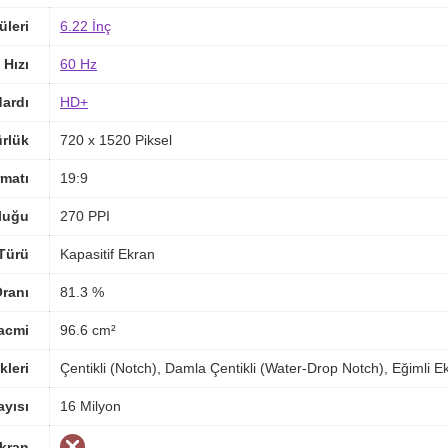
üleri
6.22 İnç
 Hızı
60 Hz
ardı
HD+
rlük
720 x 1520 Piksel
matı
19:9
luğu
270 PPI
Türü
Kapasitif Ekran
ranı
81.3 %
acmi
96.6 cm²
kleri
Çentikli (Notch), Damla Çentikli (Water-Drop Notch), Eğimli E
yısı
16 Milyon
Ekran