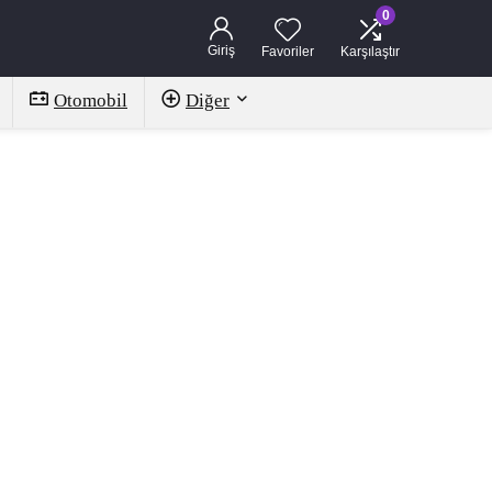
0
Giriş
Favoriler
Karşılaştır
Otomobil
Diğer