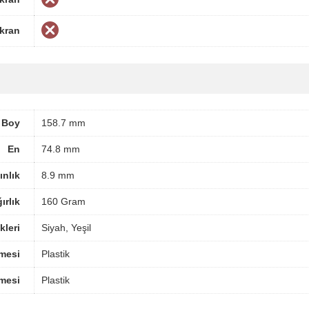
Ekran
Boy
158.7 mm
En
74.8 mm
ınlık
8.9 mm
ırlık
160 Gram
leri
Siyah, Yeşil
mesi
Plastik
mesi
Plastik