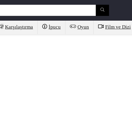
Karşılaştırma
İpucu
Oyun
Film ve Dizi