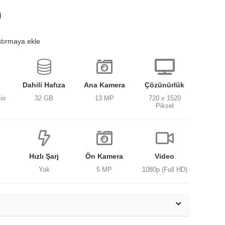
)
ştırmaya ekle
Dahili Hafıza
Ana Kamera
Çözünürlük
io
32 GB
13 MP
720 x 1520
Piksel
Hızlı Şarj
Ön Kamera
Video
Yok
5 MP
1080p (Full HD)