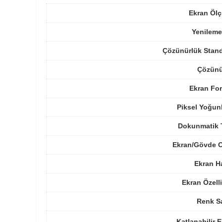
Ekran Ölç
Yenileme
Çözünürlük Stand
Çözünü
Ekran For
Piksel Yoğun
Dokunmatik 
Ekran/Gövde O
Ekran H
Ekran Özelli
Renk Sa
Katlanabilir 