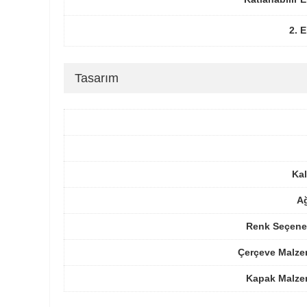
2. 
Tasarım
Kal
Ağ
Renk Seçenek
Çerçeve Malze
Kapak Malze