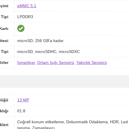
içimi
eMMC 5.1
Tipi
LPDDR3
Kartı
itesi
microSD, 256 GB'a kadar
 Tipi
microSD, microSDHC, microSDXC
örler
İvmeölçer
,
Ortam Işığı Sensörü
,
Yakınlık Sensörü
lüğü
13 MP
klığı
f/1.8
Coğrafi konum etiketleme, Dokunmatik Odaklama, HDR, Led 
kleri
tanıma, Zamanlayıcı