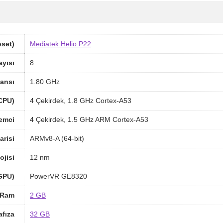
pset)
Mediatek Helio P22
ayısı
8
ansı
1.80 GHz
(CPU)
4 Çekirdek, 1.8 GHz Cortex-A53
lemci
4 Çekirdek, 1.5 GHz ARM Cortex-A53
arisi
ARMv8-A (64-bit)
ojisi
12 nm
(GPU)
PowerVR GE8320
Ram
2 GB
afıza
32 GB