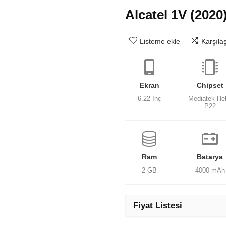
Alcatel 1V (2020
Listeme ekle
Karşıla
Ekran
Chipset
6.22 İnç
Mediatek Hel
P22
Ram
Batarya
2 GB
4000 mAh
Fiyat Listesi