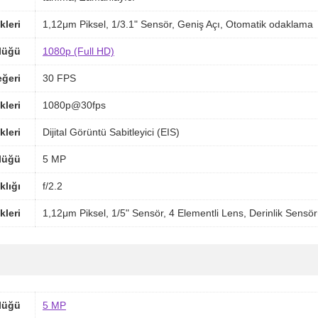
kleri
1,12μm Piksel, 1/3.1" Sensör, Geniş Açı, Otomatik odaklama
lüğü
1080p (Full HD)
ğeri
30 FPS
kleri
1080p@30fps
kleri
Dijital Görüntü Sabitleyici (EIS)
lüğü
5 MP
klığı
f/2.2
kleri
1,12μm Piksel, 1/5" Sensör, 4 Elementli Lens, Derinlik Sensö
lüğü
5 MP