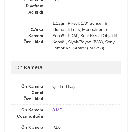
Diyafram
Açıklığı
1,12μm Piksel, 1/3" Sensör, 6
2.Arka
Elementli Lens, Monochrome
Kamera
Sensör, PDAF, Safir Kristal Objektif
Özellikleri
Kapağı, Siyah/Beyaz (B/W), Sony
Exmor RS Sensör (IMX258)
Ön Kamera
Ön Kamera
Çift Led flaş
Genel
Özellikleri
Ön Kamera
8 MP
Çözünürlüğü
Ön Kamera
f/2.0