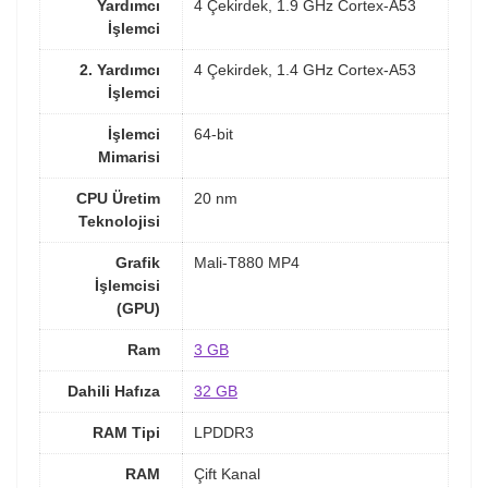
Yardımcı
4 Çekirdek, 1.9 GHz Cortex-A53
İşlemci
2. Yardımcı
4 Çekirdek, 1.4 GHz Cortex-A53
İşlemci
İşlemci
64-bit
Mimarisi
CPU Üretim
20 nm
Teknolojisi
Grafik
Mali-T880 MP4
İşlemcisi
(GPU)
Ram
3 GB
Dahili Hafıza
32 GB
RAM Tipi
LPDDR3
RAM
Çift Kanal