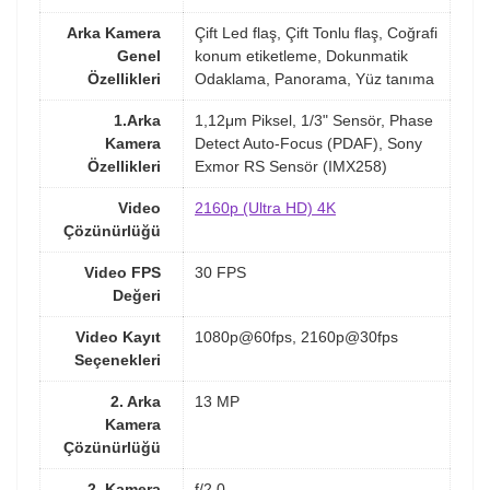
Arka Kamera
Çift Led flaş, Çift Tonlu flaş, Coğrafi
Genel
konum etiketleme, Dokunmatik
Özellikleri
Odaklama, Panorama, Yüz tanıma
1.Arka
1,12μm Piksel, 1/3" Sensör, Phase
Kamera
Detect Auto-Focus (PDAF), Sony
Özellikleri
Exmor RS Sensör (IMX258)
Video
2160p (Ultra HD) 4K
Çözünürlüğü
Video FPS
30 FPS
Değeri
Video Kayıt
1080p@60fps, 2160p@30fps
Seçenekleri
2. Arka
13 MP
Kamera
Çözünürlüğü
2. Kamera
f/2.0