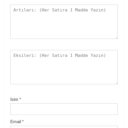
İsim
*
Email
*