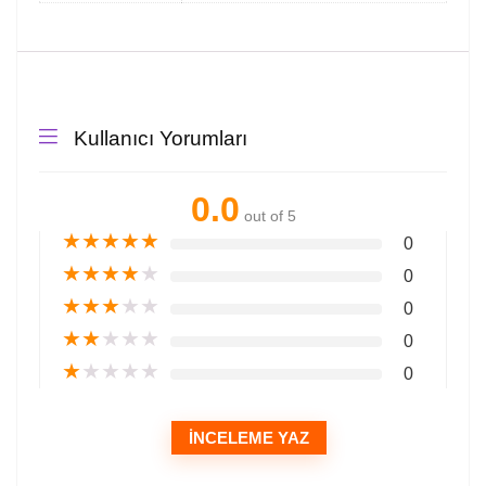
Kullanıcı Yorumları
0.0
out of 5
★
★
★
★
★
0
★
★
★
★
★
0
★
★
★
★
★
0
★
★
★
★
★
0
★
★
★
★
★
0
İNCELEME YAZ