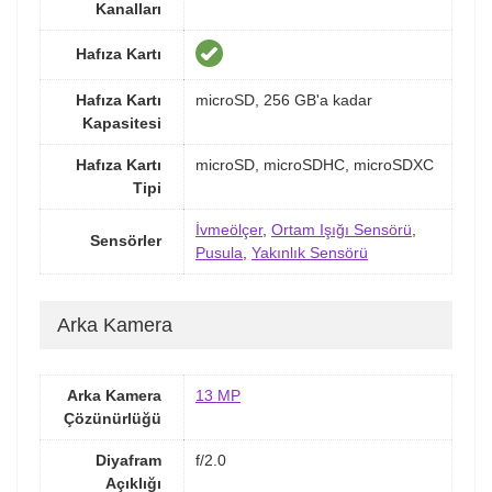
Kanalları
Hafıza Kartı
Hafıza Kartı
microSD, 256 GB'a kadar
Kapasitesi
Hafıza Kartı
microSD, microSDHC, microSDXC
Tipi
İvmeölçer
,
Ortam Işığı Sensörü
,
Sensörler
Pusula
,
Yakınlık Sensörü
Arka Kamera
Arka Kamera
13 MP
Çözünürlüğü
Diyafram
f/2.0
Açıklığı