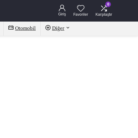
0
Giriş
Favoriler
Karşılaştır
Otomobil
Diğer