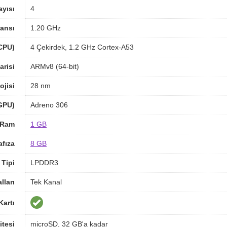
ayısı
4
ansı
1.20 GHz
(CPU)
4 Çekirdek, 1.2 GHz Cortex-A53
arisi
ARMv8 (64-bit)
ojisi
28 nm
(GPU)
Adreno 306
Ram
1 GB
afıza
8 GB
Tipi
LPDDR3
ları
Tek Kanal
Kartı
itesi
microSD, 32 GB'a kadar