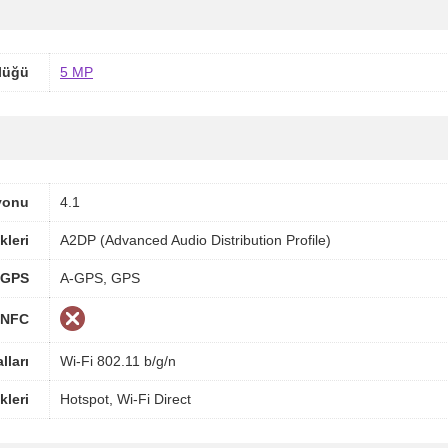
lüğü
5 MP
yonu
4.1
kleri
A2DP (Advanced Audio Distribution Profile)
GPS
A-GPS, GPS
NFC
lları
Wi-Fi 802.11 b/g/n
kleri
Hotspot, Wi-Fi Direct