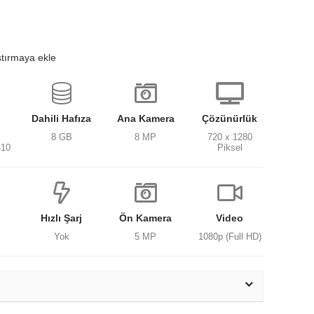
ştırmaya ekle
Dahili Hafıza
Ana Kamera
Çözünürlük
8 GB
8 MP
720 x 1280
410
Piksel
Hızlı Şarj
Ön Kamera
Video
Yok
5 MP
1080p (Full HD)