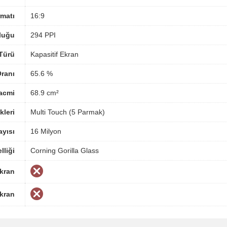
matı
16:9
luğu
294 PPI
Türü
Kapasitif Ekran
ranı
65.6 %
acmi
68.9 cm²
kleri
Multi Touch (5 Parmak)
yısı
16 Milyon
lliği
Corning Gorilla Glass
Ekran
Ekran