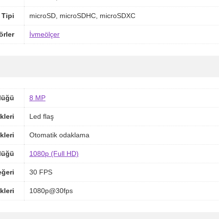
 Tipi
microSD, microSDHC, microSDXC
örler
İvmeölçer
lüğü
8 MP
kleri
Led flaş
kleri
Otomatik odaklama
lüğü
1080p (Full HD)
ğeri
30 FPS
kleri
1080p@30fps