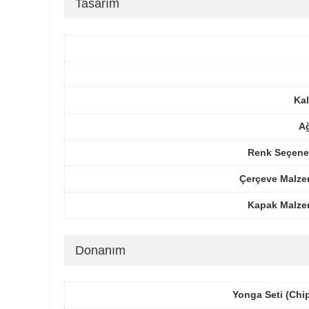
Tasarım
Kal
Ağ
Renk Seçenek
Çerçeve Malze
Kapak Malze
Donanım
Yonga Seti (Chi