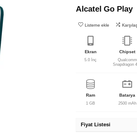
Alcatel Go Play
Listeme ekle
Karşıla
Ekran
Chipset
5.0 İnç
Qualcomm
Snapdragon 
Ram
Batarya
1 GB
2500 mAh
Fiyat Listesi