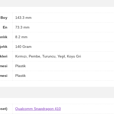
Boy
143.3 mm
En
73.3 mm
ınlık
8.2 mm
ırlık
140 Gram
leri
Kırmızı, Pembe, Turuncu, Yeşil, Koyu Gri
mesi
Plastik
mesi
Plastik
pset)
Qualcomm Snapdragon 410