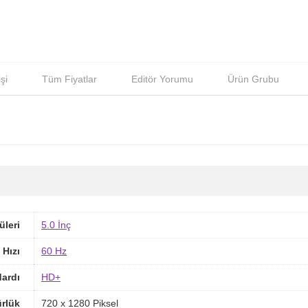
şi
Tüm Fiyatlar
Editör Yorumu
Ürün Grubu
üleri
5.0 İnç
 Hızı
60 Hz
ardı
HD+
rlük
720 x 1280 Piksel