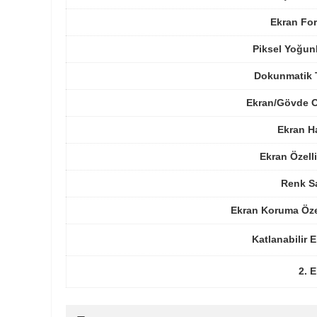
Ekran For
Piksel Yoğun
Dokunmatik 
Ekran/Gövde O
Ekran H
Ekran Özelli
Renk Sa
Ekran Koruma Öze
Katlanabilir 
2. 