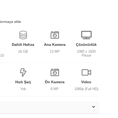
ştırmaya ekle
Dahili Hafıza
Ana Kamera
Çözünürlük
16 GB
13 MP
1080 x 1920
615
Piksel
Hızlı Şarj
Ön Kamera
Video
Yok
8 MP
1080p (Full HD)