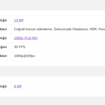
lüğü
13 MP
kleri
Coğrafi konum etiketleme, Dokunmatik Odaklama, HDR, Pan
lüğü
1080p (Full HD)
ğeri
30 FPS
kleri
1080p@30fps
lüğü
8 MP