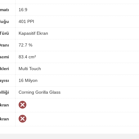
matı
16:9
luğu
401 PPI
Türü
Kapasitif Ekran
ranı
72.7 %
acmi
83.4 cm²
kleri
Multi Touch
yısı
16 Milyon
lliği
Corning Gorilla Glass
Ekran
Ekran