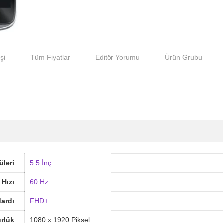
şi
Tüm Fiyatlar
Editör Yorumu
Ürün Grubu
üleri
5.5 İnç
 Hızı
60 Hz
ardı
FHD+
rlük
1080 x 1920 Piksel