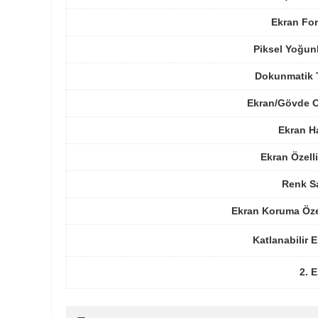
Ekran For
Piksel Yoğun
Dokunmatik 
Ekran/Gövde O
Ekran H
Ekran Özelli
Renk Sa
Ekran Koruma Öze
Katlanabilir 
2. 