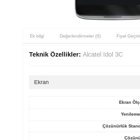
Ek bilgi
Değerlendirmeler (0)
Fiyat Geçmi
Teknik Özellikler:
Alcatel Idol 3C
Ekran
Ekran Ölç
Yenileme
Çözünürlük Stand
Çözünü