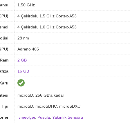
ansı
1.50 GHz
(CPU)
4 Çekirdek, 1.5 GHz Cortex-A53
lemci
4 Çekirdek, 1.0 GHz Cortex-A53
ojisi
28 nm
(GPU)
Adreno 405
Ram
2 GB
afıza
16 GB
Kartı
itesi
microSD, 256 GB'a kadar
 Tipi
microSD, microSDHC, microSDXC
örler
İvmeölçer
,
Pusula
,
Yakınlık Sensörü