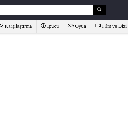
Karşılaştırma
İpucu
Oyun
Film ve Dizi