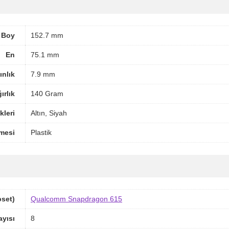
Boy
152.7 mm
En
75.1 mm
ınlık
7.9 mm
ırlık
140 Gram
leri
Altın, Siyah
mesi
Plastik
pset)
Qualcomm Snapdragon 615
ayısı
8