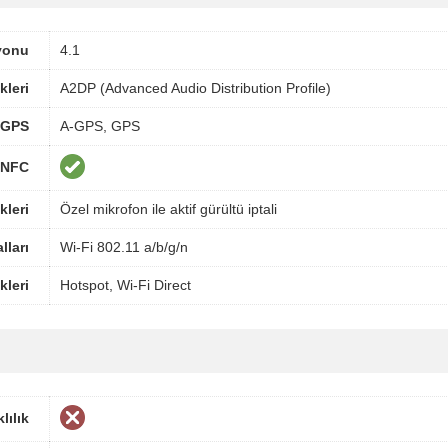
yonu
4.1
kleri
A2DP (Advanced Audio Distribution Profile)
GPS
A-GPS, GPS
NFC
kleri
Özel mikrofon ile aktif gürültü iptali
lları
Wi-Fi 802.11 a/b/g/n
kleri
Hotspot, Wi-Fi Direct
lılık