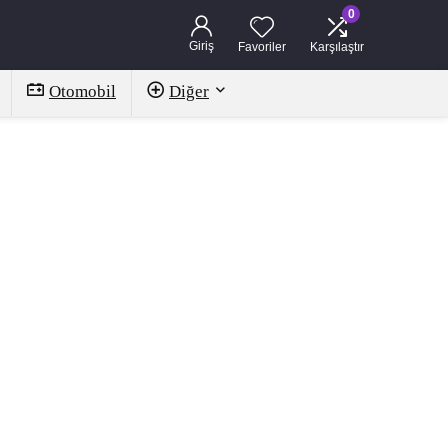
0
Giriş
Favoriler
Karşılaştır
Otomobil
Diğer