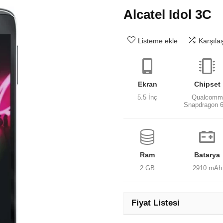
Alcatel Idol 3C
Listeme ekle
Karşıla
Ekran
Chipset
5.5 İnç
Qualcomm
Snapdragon 
Ram
Batarya
2 GB
2910 mAh
Fiyat Listesi