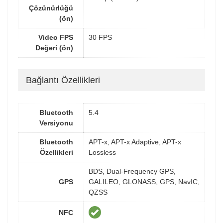
Çözünürlüğü
(ön)
Video FPS
30 FPS
Değeri (ön)
Bağlantı Özellikleri
Bluetooth
5.4
Versiyonu
Bluetooth
APT-x, APT-x Adaptive, APT-x
Özellikleri
Lossless
BDS, Dual-Frequency GPS,
GPS
GALILEO, GLONASS, GPS, NavIC,
QZSS
NFC