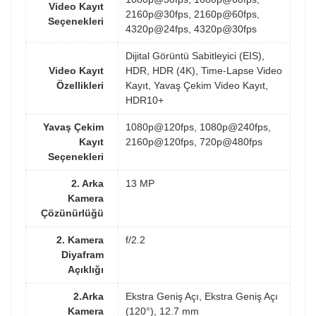
Video Kayıt
2160p@30fps, 2160p@60fps,
Seçenekleri
4320p@24fps, 4320p@30fps
Dijital Görüntü Sabitleyici (EIS),
Video Kayıt
HDR, HDR (4K), Time-Lapse Video
Özellikleri
Kayıt, Yavaş Çekim Video Kayıt,
HDR10+
Yavaş Çekim
1080p@120fps, 1080p@240fps,
Kayıt
2160p@120fps, 720p@480fps
Seçenekleri
2. Arka
13 MP
Kamera
Çözünürlüğü
2. Kamera
f/2.2
Diyafram
Açıklığı
2.Arka
Ekstra Geniş Açı, Ekstra Geniş Açı
Kamera
(120°), 12.7 mm