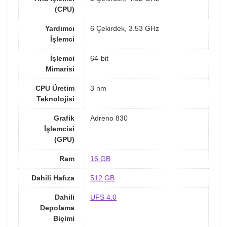
(CPU)
Yardımcı
6 Çekirdek, 3.53 GHz
İşlemci
İşlemci
64-bit
Mimarisi
CPU Üretim
3 nm
Teknolojisi
Grafik
Adreno 830
İşlemcisi
(GPU)
Ram
16 GB
Dahili Hafıza
512 GB
Dahili
UFS 4.0
Depolama
Biçimi