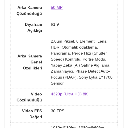
Arka Kamera
50 MP
Çözünürlüğü
Diyafram
f/1.9
Açıklığı
2.0µm Piksel, 6 Elementli Lens,
HDR, Otomatik odaklama,
Panorama, Perde Hızı (Shutter
Arka Kamera
Speed) Kontrolü, Portre Modu,
Genel
Yapay Zeka (AI) Sahne Algılama,
Özellikleri
Zamanlayıcı, Phase Detect Auto-
Focus (PDAF), Sony Lytia LYT700
Sensör
Video
4320p (Ultra HD) 8K
Çözünürlüğü
Video FPS
30 FPS
Değeri
1080p@30fps, 1080p@60fps,