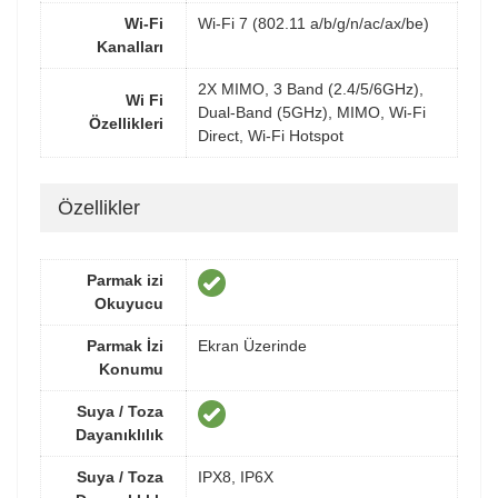
Wi-Fi
Wi-Fi 7 (802.11 a/b/g/n/ac/ax/be)
Kanalları
2X MIMO, 3 Band (2.4/5/6GHz),
Wi Fi
Dual-Band (5GHz), MIMO, Wi-Fi
Özellikleri
Direct, Wi-Fi Hotspot
Özellikler
Parmak izi
Okuyucu
Parmak İzi
Ekran Üzerinde
Konumu
Suya / Toza
Dayanıklılık
Suya / Toza
IPX8, IP6X