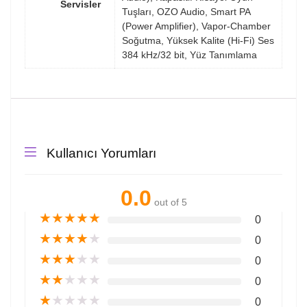
Servisler
Tuşları, OZO Audio, Smart PA
(Power Amplifier), Vapor-Chamber
Soğutma, Yüksek Kalite (Hi-Fi) Ses
384 kHz/32 bit, Yüz Tanımlama
Kullanıcı Yorumları
0.0
out of 5
★
★
★
★
★
0
★
★
★
★
★
0
★
★
★
★
★
0
★
★
★
★
★
0
★
★
★
★
★
0