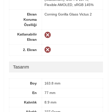
Flexible AMOLED, sRGB 145%
Ekran
Corning Gorilla Glass Victus 2
Koruma
Özelliği
Katlanabilir
Ekran
2. Ekran
Tasarım
Boy
163.8 mm
En
77 mm
Kalınlık
8.9 mm
Ağırlık
227 Gram