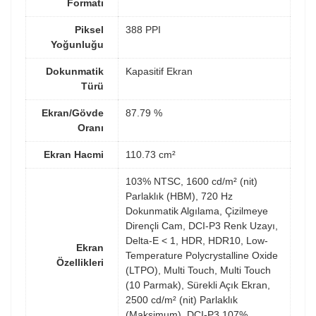
Formatı
Piksel
388 PPI
Yoğunluğu
Dokunmatik
Kapasitif Ekran
Türü
Ekran/Gövde
87.79 %
Oranı
Ekran Hacmi
110.73 cm²
103% NTSC, 1600 cd/m² (nit)
Parlaklık (HBM), 720 Hz
Dokunmatik Algılama, Çizilmeye
Dirençli Cam, DCI-P3 Renk Uzayı,
Delta-E < 1, HDR, HDR10, Low-
Ekran
Temperature Polycrystalline Oxide
Özellikleri
(LTPO), Multi Touch, Multi Touch
(10 Parmak), Sürekli Açık Ekran,
2500 cd/m² (nit) Parlaklık
(Maksimum), DCI-P3 107%,