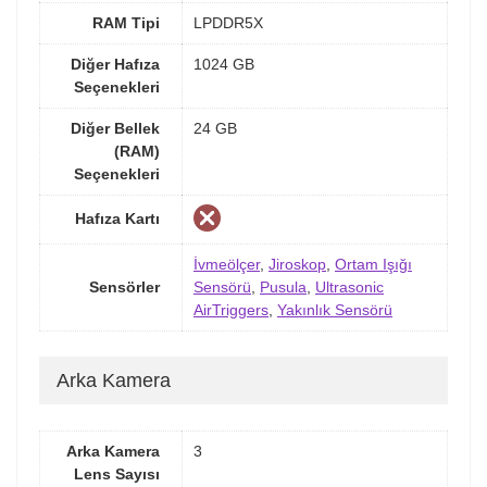
RAM Tipi
LPDDR5X
Diğer Hafıza
1024 GB
Seçenekleri
Diğer Bellek
24 GB
(RAM)
Seçenekleri
Hafıza Kartı
İvmeölçer
,
Jiroskop
,
Ortam Işığı
Sensörler
Sensörü
,
Pusula
,
Ultrasonic
AirTriggers
,
Yakınlık Sensörü
Arka Kamera
Arka Kamera
3
Lens Sayısı