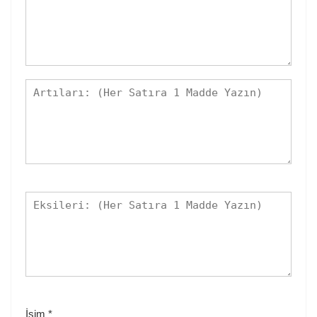
İsim
*