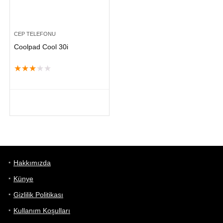
CEP TELEFONU
Coolpad Cool 30i
★
★
★
★
★
Hakkımızda
Künye
Gizlilik Politikası
Kullanım Koşulları