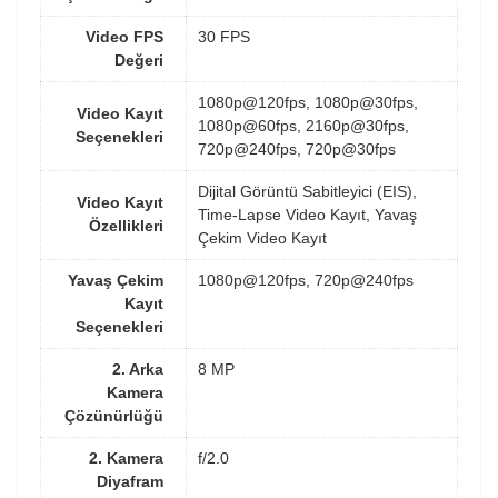
Video FPS
30 FPS
Değeri
1080p@120fps, 1080p@30fps,
Video Kayıt
1080p@60fps, 2160p@30fps,
Seçenekleri
720p@240fps, 720p@30fps
Dijital Görüntü Sabitleyici (EIS),
Video Kayıt
Time-Lapse Video Kayıt, Yavaş
Özellikleri
Çekim Video Kayıt
Yavaş Çekim
1080p@120fps, 720p@240fps
Kayıt
Seçenekleri
2. Arka
8 MP
Kamera
Çözünürlüğü
2. Kamera
f/2.0
Diyafram