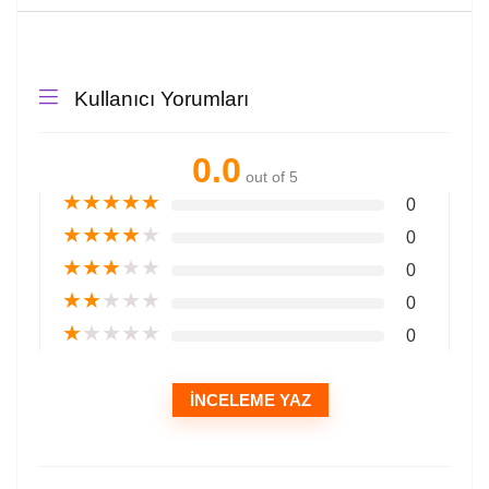
Kullanıcı Yorumları
0.0
out of 5
★
★
★
★
★
0
★
★
★
★
★
0
★
★
★
★
★
0
★
★
★
★
★
0
★
★
★
★
★
0
İNCELEME YAZ