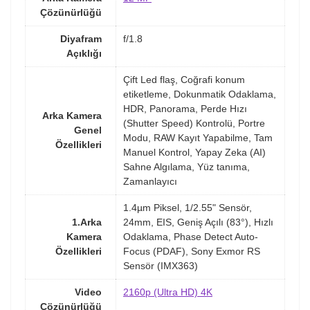
Çözünürlüğü
Diyafram
f/1.8
Açıklığı
Çift Led flaş, Coğrafi konum
etiketleme, Dokunmatik Odaklama,
HDR, Panorama, Perde Hızı
Arka Kamera
(Shutter Speed) Kontrolü, Portre
Genel
Modu, RAW Kayıt Yapabilme, Tam
Özellikleri
Manuel Kontrol, Yapay Zeka (AI)
Sahne Algılama, Yüz tanıma,
Zamanlayıcı
1.4µm Piksel, 1/2.55" Sensör,
1.Arka
24mm, EIS, Geniş Açılı (83°), Hızlı
Kamera
Odaklama, Phase Detect Auto-
Özellikleri
Focus (PDAF), Sony Exmor RS
Sensör (IMX363)
Video
2160p (Ultra HD) 4K
Çözünürlüğü