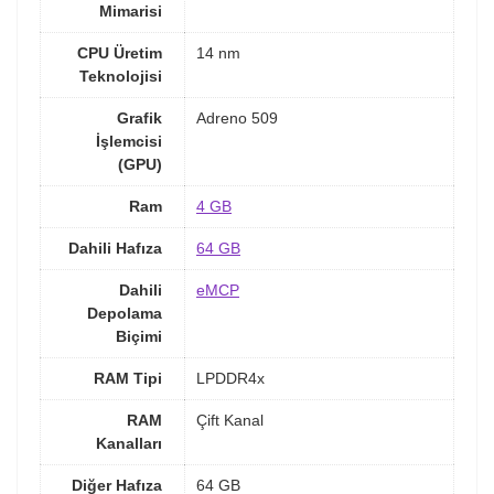
Mimarisi
CPU Üretim
14 nm
Teknolojisi
Grafik
Adreno 509
İşlemcisi
(GPU)
Ram
4 GB
Dahili Hafıza
64 GB
Dahili
eMCP
Depolama
Biçimi
RAM Tipi
LPDDR4x
RAM
Çift Kanal
Kanalları
Diğer Hafıza
64 GB