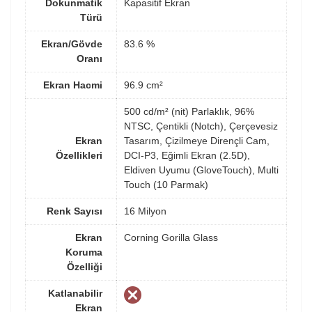
Dokunmatik
Kapasitif Ekran
Türü
Ekran/Gövde
83.6 %
Oranı
Ekran Hacmi
96.9 cm²
500 cd/m² (nit) Parlaklık, 96%
NTSC, Çentikli (Notch), Çerçevesiz
Ekran
Tasarım, Çizilmeye Dirençli Cam,
Özellikleri
DCI-P3, Eğimli Ekran (2.5D),
Eldiven Uyumu (GloveTouch), Multi
Touch (10 Parmak)
Renk Sayısı
16 Milyon
Ekran
Corning Gorilla Glass
Koruma
Özelliği
Katlanabilir
Ekran