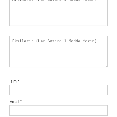
İsim
*
Email
*