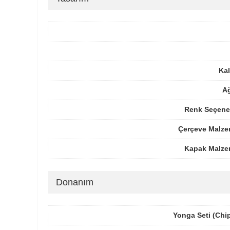
Kal
Ağ
Renk Seçenek
Çerçeve Malze
Kapak Malze
Donanım
Yonga Seti (Chi