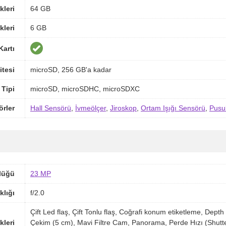
kleri
64 GB
kleri
6 GB
Kartı
itesi
microSD, 256 GB'a kadar
 Tipi
microSD, microSDHC, microSDXC
örler
Hall Sensörü
,
İvmeölçer
,
Jiroskop
,
Ortam Işığı Sensörü
,
Pusu
lüğü
23 MP
klığı
f/2.0
Çift Led flaş, Çift Tonlu flaş, Coğrafi konum etiketleme, De
kleri
Çekim (5 cm), Mavi Filtre Cam, Panorama, Perde Hızı (Shut