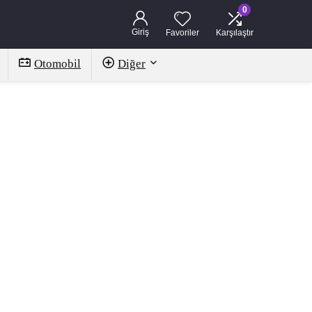
0
Giriş
Favoriler
Karşılaştır
Otomobil
Diğer