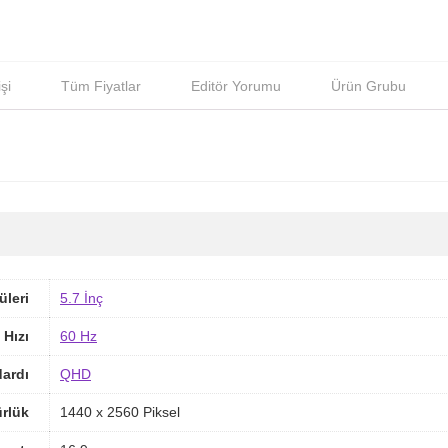
şi
Tüm Fiyatlar
Editör Yorumu
Ürün Grubu
üleri
5.7 İnç
 Hızı
60 Hz
ardı
QHD
rlük
1440 x 2560 Piksel