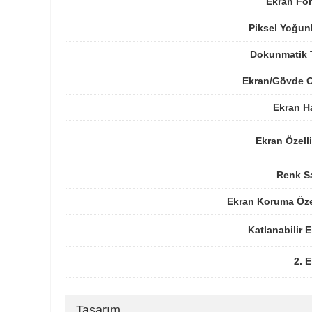
Ekran For
Piksel Yoğun
Dokunmatik 
Ekran/Gövde O
Ekran H
Ekran Özelli
Renk Sa
Ekran Koruma Öze
Katlanabilir 
2. 
Tasarım