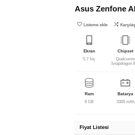
Asus Zenfone 
Listeme ekle
Karşıla
Ekran
Chipset
5.7 İnç
Qualcomm
Snapdragon 
Ram
Batarya
8 GB
3300 mAh
Fiyat Listesi