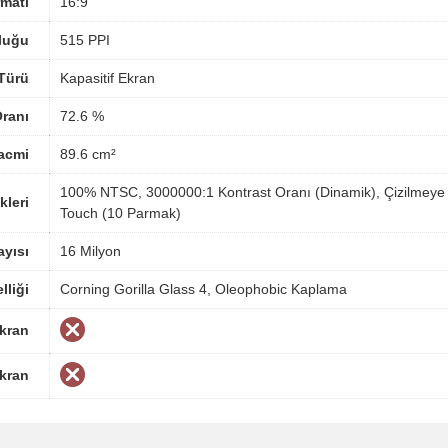
matı
16:9
luğu
515 PPI
Türü
Kapasitif Ekran
ranı
72.6 %
acmi
89.6 cm²
100% NTSC, 3000000:1 Kontrast Oranı (Dinamik), Çizilmeye 
kleri
Touch (10 Parmak)
yısı
16 Milyon
lliği
Corning Gorilla Glass 4, Oleophobic Kaplama
Ekran
Ekran