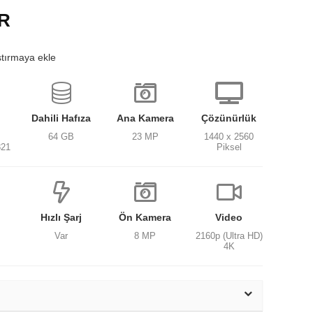
AR
ştırmaya ekle
Dahili Hafıza
Ana Kamera
Çözünürlük
64 GB
23 MP
1440 x 2560
821
Piksel
Hızlı Şarj
Ön Kamera
Video
Var
8 MP
2160p (Ultra HD)
4K