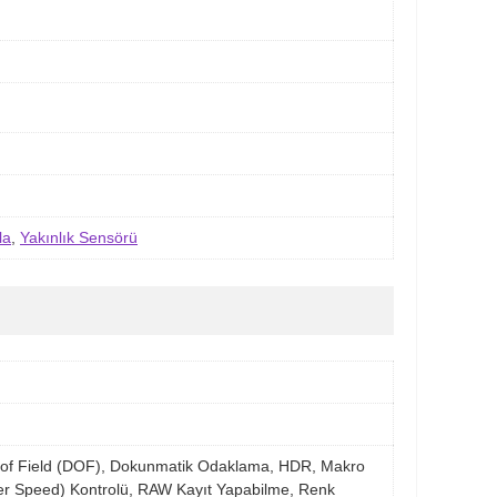
la
,
Yakınlık Sensörü
pth of Field (DOF), Dokunmatik Odaklama, HDR, Makro
ter Speed) Kontrolü, RAW Kayıt Yapabilme, Renk