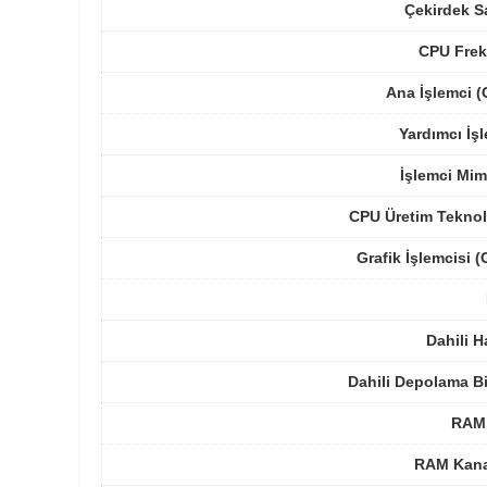
Çekirdek S
CPU Frek
Ana İşlemci 
Yardımcı İş
İşlemci Mim
CPU Üretim Teknol
Grafik İşlemcisi 
Dahili H
Dahili Depolama B
RAM 
RAM Kanal