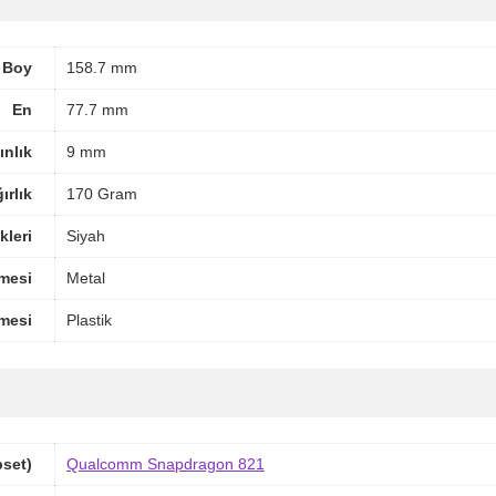
Boy
158.7 mm
En
77.7 mm
ınlık
9 mm
ırlık
170 Gram
leri
Siyah
mesi
Metal
mesi
Plastik
pset)
Qualcomm Snapdragon 821