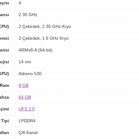
ayısı
4
ansı
2.35 GHz
(CPU)
2 Çekirdek, 2.35 GHz Kryo
lemci
2 Çekirdek, 1.6 GHz Kryo
arisi
ARMv8-A (64-bit)
ojisi
14 nm
(GPU)
Adreno 530
Ram
8 GB
afıza
64 GB
içimi
UFS 2.0
Tipi
LPDDR4
ları
Çift Kanal