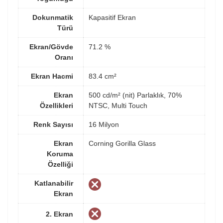
Dokunmatik
Kapasitif Ekran
Türü
Ekran/Gövde
71.2 %
Oranı
Ekran Hacmi
83.4 cm²
Ekran
500 cd/m² (nit) Parlaklık, 70%
Özellikleri
NTSC, Multi Touch
Renk Sayısı
16 Milyon
Ekran
Corning Gorilla Glass
Koruma
Özelliği
Katlanabilir
Ekran
2. Ekran