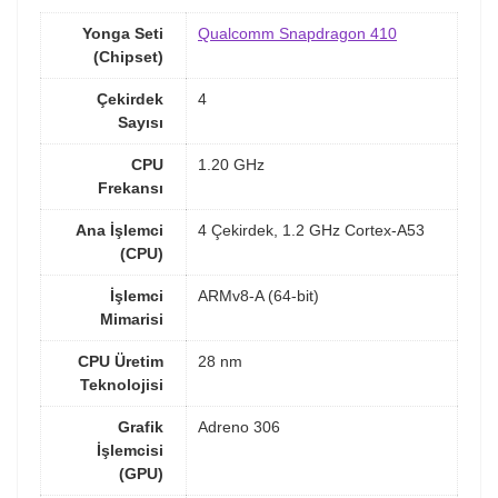
Yonga Seti
Qualcomm Snapdragon 410
(Chipset)
Çekirdek
4
Sayısı
CPU
1.20 GHz
Frekansı
Ana İşlemci
4 Çekirdek, 1.2 GHz Cortex-A53
(CPU)
İşlemci
ARMv8-A (64-bit)
Mimarisi
CPU Üretim
28 nm
Teknolojisi
Grafik
Adreno 306
İşlemcisi
(GPU)