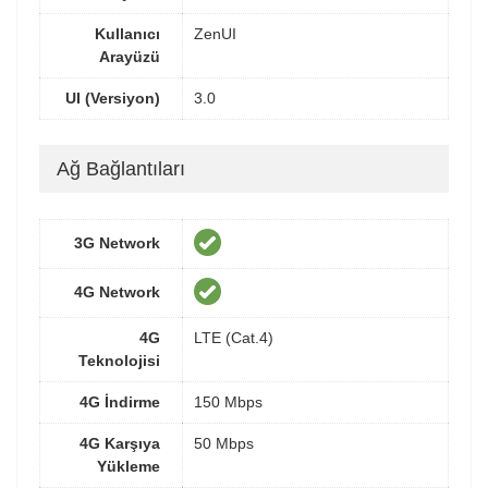
Kullanıcı
ZenUI
Arayüzü
UI (Versiyon)
3.0
Ağ Bağlantıları
3G Network
4G Network
4G
LTE (Cat.4)
Teknolojisi
4G İndirme
150 Mbps
4G Karşıya
50 Mbps
Yükleme