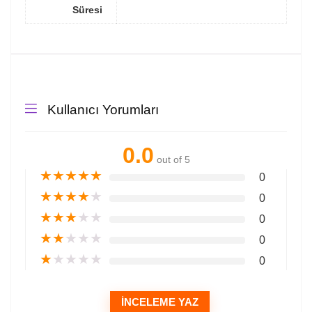
Süresi
Kullanıcı Yorumları
0.0
out of 5
★
★
★
★
★
0
★
★
★
★
★
0
★
★
★
★
★
0
★
★
★
★
★
0
★
★
★
★
★
0
İNCELEME YAZ