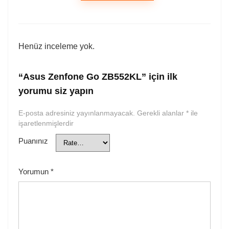
Henüz inceleme yok.
“Asus Zenfone Go ZB552KL” için ilk
yorumu siz yapın
E-posta adresiniz yayınlanmayacak.
Gerekli alanlar
*
ile
işaretlenmişlerdir
Puanınız
Yorumun
*