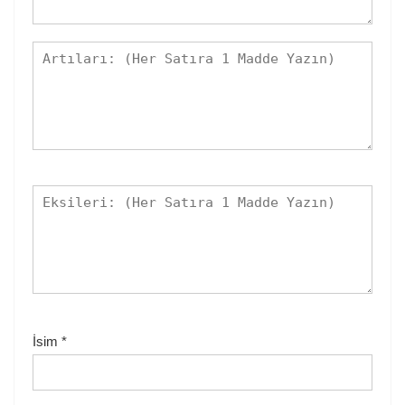
İsim
*