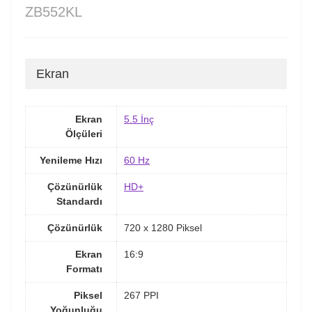
ZB552KL
Ekran
Ekran
5.5 İnç
Ölçüleri
Yenileme Hızı
60 Hz
Çözünürlük
HD+
Standardı
Çözünürlük
720 x 1280 Piksel
Ekran
16:9
Formatı
Piksel
267 PPI
Yoğunluğu