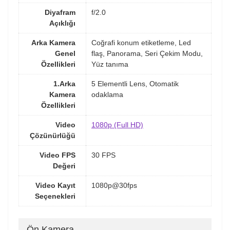
Diyafram
f/2.0
Açıklığı
Arka Kamera
Coğrafi konum etiketleme, Led
Genel
flaş, Panorama, Seri Çekim Modu,
Özellikleri
Yüz tanıma
1.Arka
5 Elementli Lens, Otomatik
Kamera
odaklama
Özellikleri
Video
1080p (Full HD)
Çözünürlüğü
Video FPS
30 FPS
Değeri
Video Kayıt
1080p@30fps
Seçenekleri
Ön Kamera