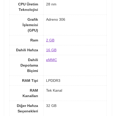
CPU Üretim
28 nm
Teknolojisi
Grafik
Adreno 306
İşlemcisi
(GPU)
Ram
2 GB
Dahili Hafıza
16 GB
Dahili
eMMC
Depolama
Biçimi
RAM Tipi
LPDDR3
RAM
Tek Kanal
Kanalları
Diğer Hafıza
32 GB
Seçenekleri