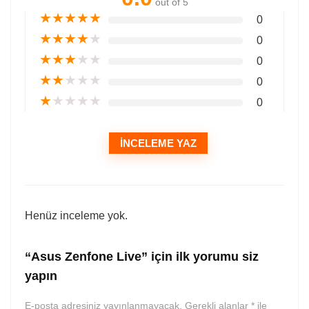
out of 5
★
★
★
★
★
0
★
★
★
★
★
0
★
★
★
★
★
0
★
★
★
★
★
0
★
★
★
★
★
0
İNCELEME YAZ
Henüz inceleme yok.
“Asus Zenfone Live” için ilk yorumu siz
yapın
E-posta adresiniz yayınlanmayacak.
Gerekli alanlar
*
ile