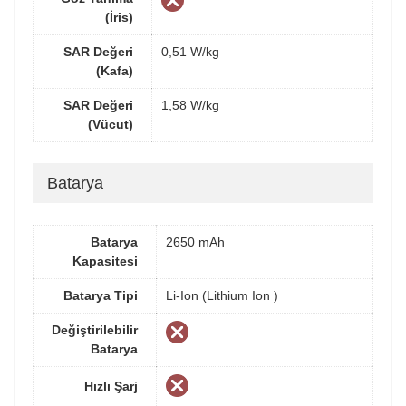
(İris)
SAR Değeri
0,51 W/kg
(Kafa)
SAR Değeri
1,58 W/kg
(Vücut)
Batarya
Batarya
2650 mAh
Kapasitesi
Batarya Tipi
Li-Ion (Lithium Ion )
Değiştirilebilir
Batarya
Hızlı Şarj