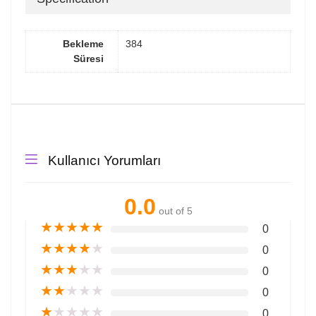
Bekleme
384
Süresi
Kullanıcı Yorumları
0.0
out of 5
★
★
★
★
★
0
★
★
★
★
★
0
★
★
★
★
★
0
★
★
★
★
★
0
★
★
★
★
★
0