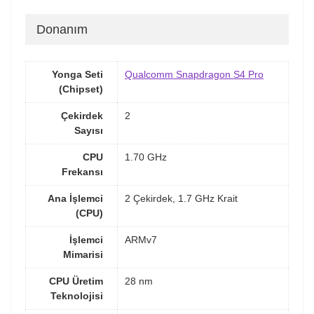
Donanım
Yonga Seti
Qualcomm Snapdragon S4 Pro
(Chipset)
Çekirdek
2
Sayısı
CPU
1.70 GHz
Frekansı
Ana İşlemci
2 Çekirdek, 1.7 GHz Krait
(CPU)
İşlemci
ARMv7
Mimarisi
CPU Üretim
28 nm
Teknolojisi