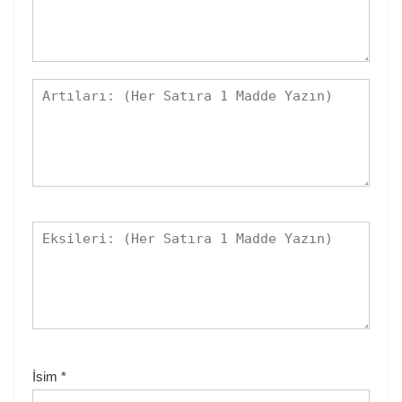
İsim
*