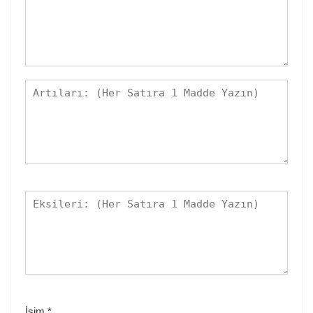
İsim
*