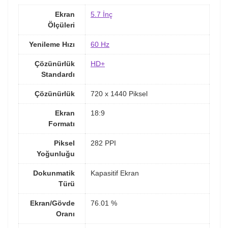
Ekran
5.7 İnç
Ölçüleri
Yenileme Hızı
60 Hz
Çözünürlük
HD+
Standardı
Çözünürlük
720 x 1440 Piksel
Ekran
18:9
Formatı
Piksel
282 PPI
Yoğunluğu
Dokunmatik
Kapasitif Ekran
Türü
Ekran/Gövde
76.01 %
Oranı