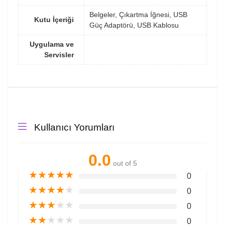
Belgeler, Çıkartma İğnesi, USB
Kutu İçeriği
Güç Adaptörü, USB Kablosu
Uygulama ve
Servisler
Kullanıcı Yorumları
0.0
out of 5
★
★
★
★
★
0
★
★
★
★
★
0
★
★
★
★
★
0
★
★
★
★
★
0