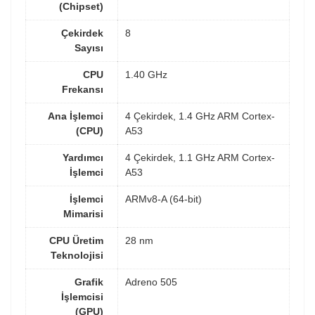
(Chipset)
Çekirdek
8
Sayısı
CPU
1.40 GHz
Frekansı
Ana İşlemci
4 Çekirdek, 1.4 GHz ARM Cortex-
(CPU)
A53
Yardımcı
4 Çekirdek, 1.1 GHz ARM Cortex-
İşlemci
A53
İşlemci
ARMv8-A (64-bit)
Mimarisi
CPU Üretim
28 nm
Teknolojisi
Grafik
Adreno 505
İşlemcisi
(GPU)