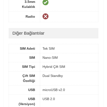
3.5mm
Kulaklık
Radio
Diğer Bağlantılar
SIM Adeti
Tek SIM
SIM
Nano-SIM
SIM Tipi
Hybrid Çift SIM
Çift SIM
Dual Standby
Özelliği
USB
microUSB v2.0
USB
USB 2.0
(Versiyon)