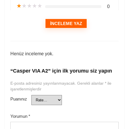
★
★
★
★
★
0
İNCELEME YAZ
Henüz inceleme yok.
“Casper VIA A2” için ilk yorumu siz yapın
E-posta adresiniz yayınlanmayacak.
Gerekli alanlar
*
ile
işaretlenmişlerdir
Puanınız
Yorumun
*