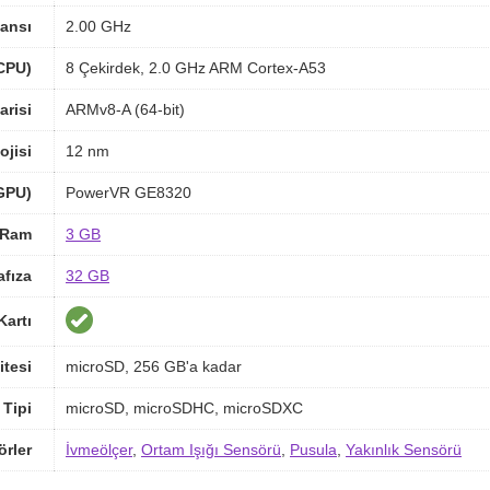
ansı
2.00 GHz
(CPU)
8 Çekirdek, 2.0 GHz ARM Cortex-A53
arisi
ARMv8-A (64-bit)
ojisi
12 nm
(GPU)
PowerVR GE8320
Ram
3 GB
afıza
32 GB
Kartı
itesi
microSD, 256 GB'a kadar
 Tipi
microSD, microSDHC, microSDXC
örler
İvmeölçer
,
Ortam Işığı Sensörü
,
Pusula
,
Yakınlık Sensörü