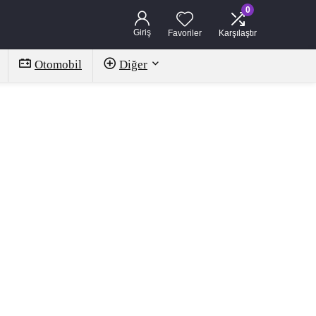
0
Giriş
Favoriler
Karşılaştır
Otomobil
Diğer