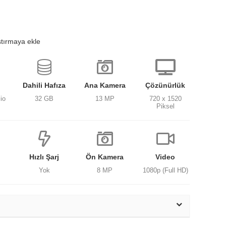
ştırmaya ekle
Dahili Hafıza
Ana Kamera
Çözünürlük
io
32 GB
13 MP
720 x 1520
Piksel
Hızlı Şarj
Ön Kamera
Video
Yok
8 MP
1080p (Full HD)