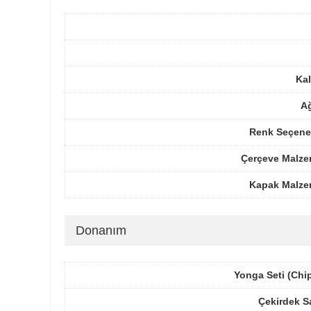
Kal
Ağ
Renk Seçenek
Çerçeve Malze
Kapak Malze
Donanım
Yonga Seti (Chi
Çekirdek S