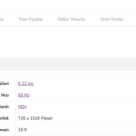
şi
Tüm Fiyatlar
Editör Yorumu
Ürün Grubu
üleri
6.22 İnç
 Hızı
60 Hz
ardı
HD+
rlük
720 x 1520 Piksel
matı
19:9