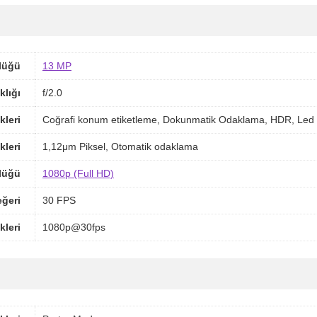
lüğü
13 MP
klığı
f/2.0
kleri
Coğrafi konum etiketleme, Dokunmatik Odaklama, HDR, Led 
kleri
1,12μm Piksel, Otomatik odaklama
lüğü
1080p (Full HD)
ğeri
30 FPS
kleri
1080p@30fps