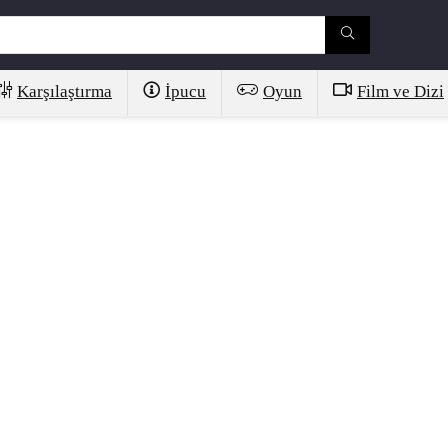
Karşılaştırma
İpucu
Oyun
Film ve Dizi