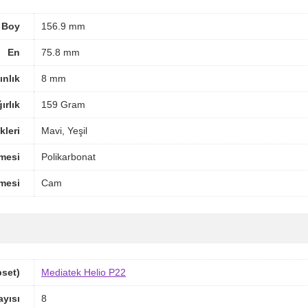
Boy
156.9 mm
En
75.8 mm
ınlık
8 mm
ırlık
159 Gram
leri
Mavi, Yeşil
mesi
Polikarbonat
mesi
Cam
pset)
Mediatek Helio P22
ayısı
8