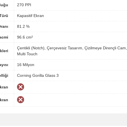
luğu
270 PPI
Türü
Kapasitif Ekran
ranı
81.2 %
acmi
96.6 cm²
Çentikli (Notch), Çerçevesiz Tasarım, Çizilmeye Dirençli Cam,
kleri
Multi Touch
yısı
16 Milyon
lliği
Corning Gorilla Glass 3
Ekran
Ekran