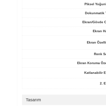
Piksel Yoğun
Dokunmatik 
Ekran/Gövde O
Ekran H
Ekran Özelli
Renk Sa
Ekran Koruma Öze
Katlanabilir 
2. 
Tasarım