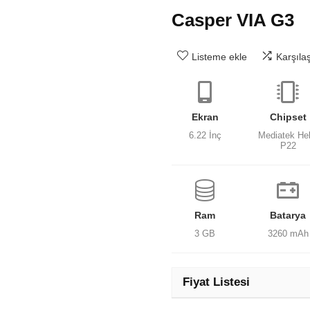
Casper VIA G3
Listeme ekle
Karşıla
Ekran
Chipset
6.22 İnç
Mediatek Hel
P22
Ram
Batarya
3 GB
3260 mAh
Fiyat Listesi