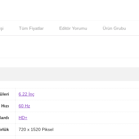
şi
Tüm Fiyatlar
Editör Yorumu
Ürün Grubu
üleri
6.22 İnç
 Hızı
60 Hz
ardı
HD+
rlük
720 x 1520 Piksel