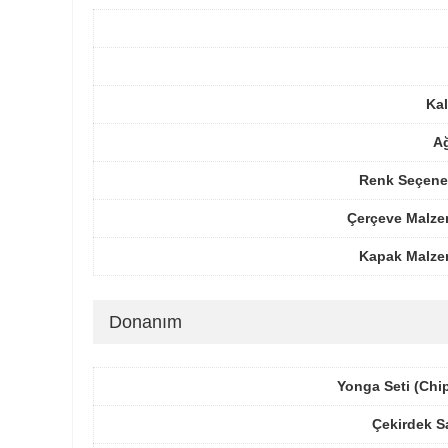
Kal
Ağ
Renk Seçenek
Çerçeve Malze
Kapak Malze
Donanım
Yonga Seti (Chi
Çekirdek S