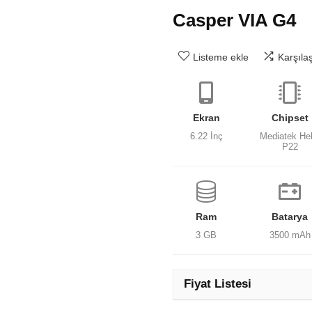
Casper VIA G4
Listeme ekle
Karşıla
Ekran
Chipset
6.22 İnç
Mediatek Hel
P22
Ram
Batarya
3 GB
3500 mAh
Fiyat Listesi