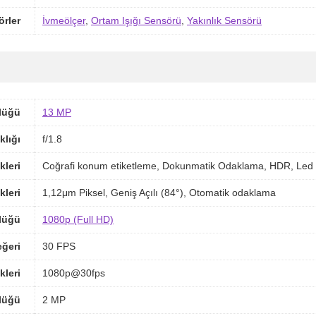
örler
İvmeölçer
,
Ortam Işığı Sensörü
,
Yakınlık Sensörü
lüğü
13 MP
klığı
f/1.8
kleri
Coğrafi konum etiketleme, Dokunmatik Odaklama, HDR, Led 
kleri
1,12μm Piksel, Geniş Açılı (84°), Otomatik odaklama
lüğü
1080p (Full HD)
ğeri
30 FPS
kleri
1080p@30fps
lüğü
2 MP