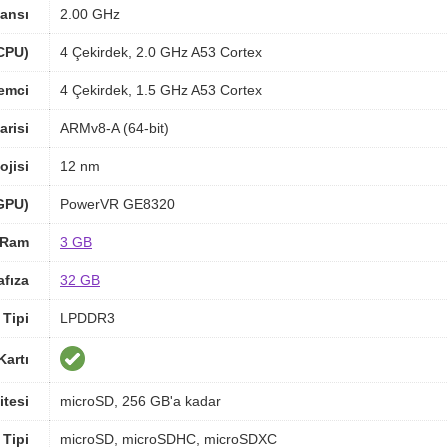
ansı
2.00 GHz
(CPU)
4 Çekirdek, 2.0 GHz A53 Cortex
lemci
4 Çekirdek, 1.5 GHz A53 Cortex
arisi
ARMv8-A (64-bit)
ojisi
12 nm
(GPU)
PowerVR GE8320
Ram
3 GB
afıza
32 GB
Tipi
LPDDR3
Kartı
itesi
microSD, 256 GB'a kadar
 Tipi
microSD, microSDHC, microSDXC