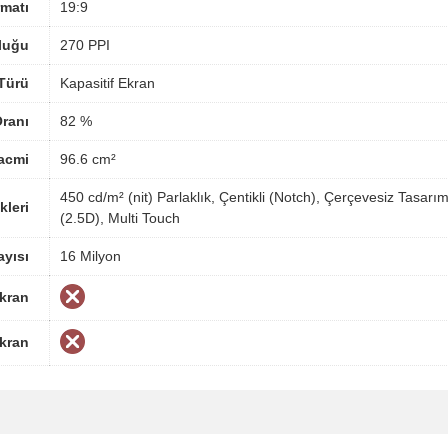
matı
19:9
luğu
270 PPI
Türü
Kapasitif Ekran
ranı
82 %
acmi
96.6 cm²
450 cd/m² (nit) Parlaklık, Çentikli (Notch), Çerçevesiz Tasar
kleri
(2.5D), Multi Touch
yısı
16 Milyon
Ekran
Ekran