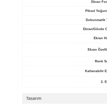
Ekran For
Piksel Yoğun
Dokunmatik 
Ekran/Gövde O
Ekran H
Ekran Özelli
Renk Sa
Katlanabilir 
2. 
Tasarım