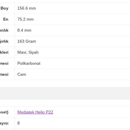
Boy
156.6 mm
En
75.2 mm
ınlık
8.4 mm
ırlık
163 Gram
leri
Mavi, Siyah
mesi
Polikarbonat
mesi
Cam
pset)
Mediatek Helio P22
ayısı
8