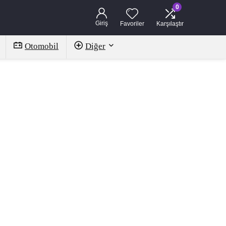
0
Giriş
Favoriler
Karşılaştır
Otomobil
Diğer