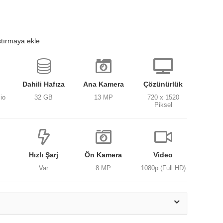
ştırmaya ekle
Dahili Hafıza
Ana Kamera
Çözünürlük
io
32 GB
13 MP
720 x 1520
Piksel
Hızlı Şarj
Ön Kamera
Video
Var
8 MP
1080p (Full HD)