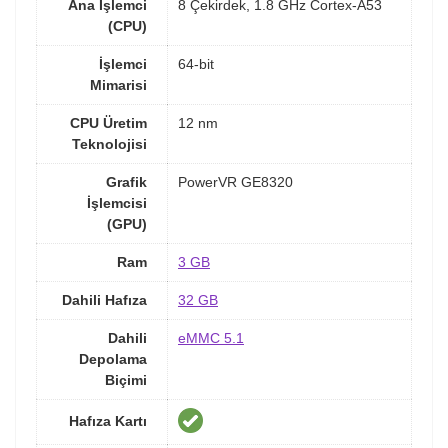
Ana İşlemci
8 Çekirdek, 1.8 GHz Cortex-A53
(CPU)
İşlemci
64-bit
Mimarisi
CPU Üretim
12 nm
Teknolojisi
Grafik
PowerVR GE8320
İşlemcisi
(GPU)
Ram
3 GB
Dahili Hafıza
32 GB
Dahili
eMMC 5.1
Depolama
Biçimi
Hafıza Kartı