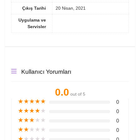
Çıkış Tarihi
20 Nisan, 2021
Uygulama ve
Servisler
Kullanıcı Yorumları
0.0
out of 5
★
★
★
★
★
0
★
★
★
★
★
0
★
★
★
★
★
0
★
★
★
★
★
0
★
★
★
★
★
0