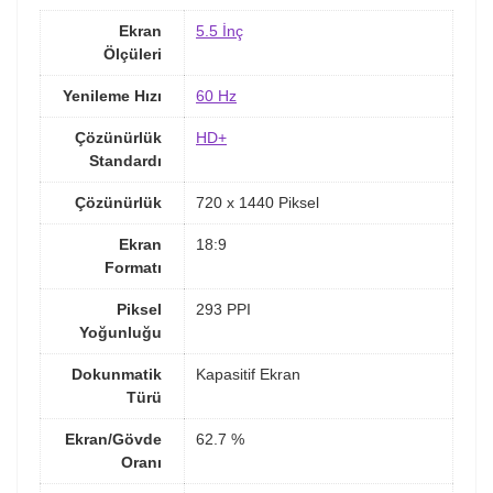
Ekran
5.5 İnç
Ölçüleri
Yenileme Hızı
60 Hz
Çözünürlük
HD+
Standardı
Çözünürlük
720 x 1440 Piksel
Ekran
18:9
Formatı
Piksel
293 PPI
Yoğunluğu
Dokunmatik
Kapasitif Ekran
Türü
Ekran/Gövde
62.7 %
Oranı