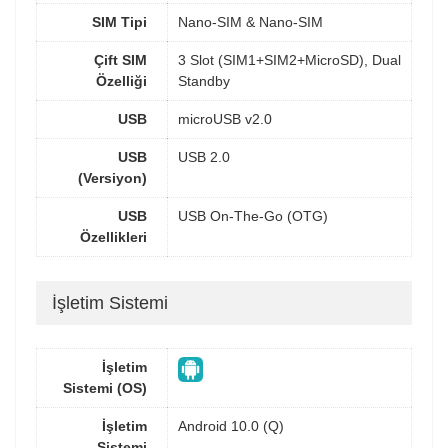
SIM Tipi
Nano-SIM & Nano-SIM
Çift SIM
3 Slot (SIM1+SIM2+MicroSD), Dual
Özelliği
Standby
USB
microUSB v2.0
USB
USB 2.0
(Versiyon)
USB
USB On-The-Go (OTG)
Özellikleri
İşletim Sistemi
İşletim
Sistemi (OS)
İşletim
Android 10.0 (Q)
Sistemi