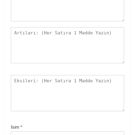
İsim
*