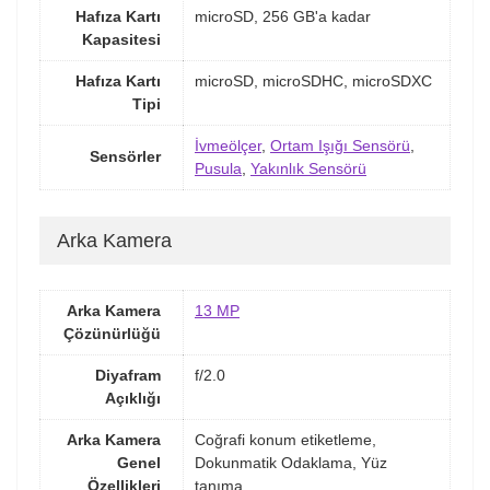
Hafıza Kartı
microSD, 256 GB'a kadar
Kapasitesi
Hafıza Kartı
microSD, microSDHC, microSDXC
Tipi
İvmeölçer
,
Ortam Işığı Sensörü
,
Sensörler
Pusula
,
Yakınlık Sensörü
Arka Kamera
Arka Kamera
13 MP
Çözünürlüğü
Diyafram
f/2.0
Açıklığı
Arka Kamera
Coğrafi konum etiketleme,
Genel
Dokunmatik Odaklama, Yüz
Özellikleri
tanıma