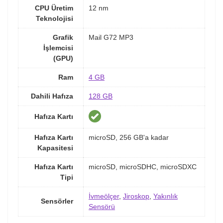
CPU Üretim
12 nm
Teknolojisi
Grafik
Mail G72 MP3
İşlemcisi
(GPU)
Ram
4 GB
Dahili Hafıza
128 GB
Hafıza Kartı
Hafıza Kartı
microSD, 256 GB'a kadar
Kapasitesi
Hafıza Kartı
microSD, microSDHC, microSDXC
Tipi
İvmeölçer
,
Jiroskop
,
Yakınlık
Sensörler
Sensörü