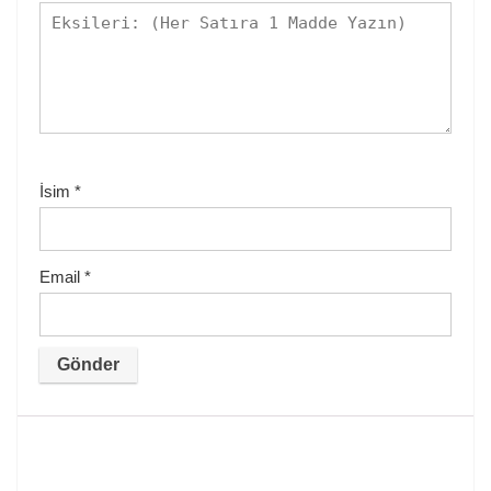
İsim
*
Email
*