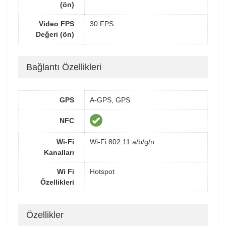
(ön)
Video FPS
30 FPS
Değeri (ön)
Bağlantı Özellikleri
GPS
A-GPS, GPS
NFC
Wi-Fi
Wi-Fi 802.11 a/b/g/n
Kanalları
Wi Fi
Hotspot
Özellikleri
Özellikler