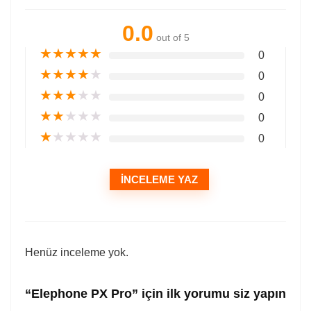
0.0
out of 5
★
★
★
★
★
0
★
★
★
★
★
0
★
★
★
★
★
0
★
★
★
★
★
0
★
★
★
★
★
0
İNCELEME YAZ
Henüz inceleme yok.
“Elephone PX Pro” için ilk yorumu siz yapın