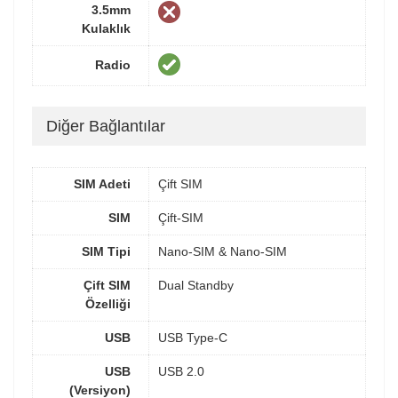
3.5mm
Kulaklık
Radio
Diğer Bağlantılar
SIM Adeti
Çift SIM
SIM
Çift-SIM
SIM Tipi
Nano-SIM & Nano-SIM
Çift SIM
Dual Standby
Özelliği
USB
USB Type-C
USB
USB 2.0
(Versiyon)