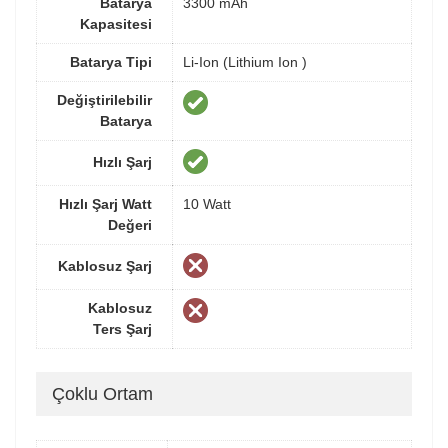
Batarya
3300 mAh
Kapasitesi
Batarya Tipi
Li-Ion (Lithium Ion )
Değiştirilebilir
Batarya
Hızlı Şarj
Hızlı Şarj Watt
10 Watt
Değeri
Kablosuz Şarj
Kablosuz
Ters Şarj
Çoklu Ortam