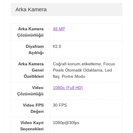
Arka Kamera
Arka Kamera
48 MP
Çözünürlüğü
Diyafram
f/2.0
Açıklığı
Arka Kamera
Coğrafi konum etiketleme, Focus
Genel
Pixels Otomatik Odaklama, Led
Özellikleri
flaş, Portre Modu
Video
1080p (Full HD)
Çözünürlüğü
Video FPS
30 FPS
Değeri
Video Kayıt
1080p@30fps
Seçenekleri