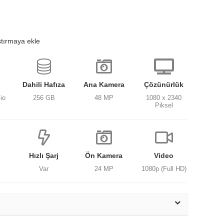
ştırmaya ekle
Dahili Hafıza
Ana Kamera
Çözünürlük
io
256 GB
48 MP
1080 x 2340
Piksel
Hızlı Şarj
Ön Kamera
Video
Var
24 MP
1080p (Full HD)