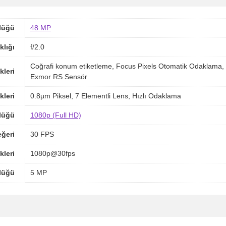
lüğü
48 MP
klığı
f/2.0
Coğrafi konum etiketleme, Focus Pixels Otomatik Odaklama,
kleri
Exmor RS Sensör
kleri
0.8µm Piksel, 7 Elementli Lens, Hızlı Odaklama
lüğü
1080p (Full HD)
ğeri
30 FPS
kleri
1080p@30fps
lüğü
5 MP