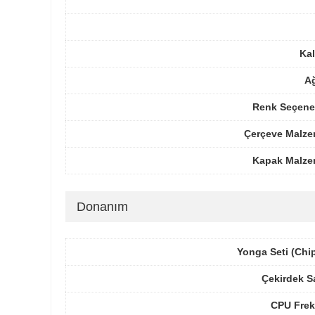
Kal
Ağ
Renk Seçenek
Çerçeve Malze
Kapak Malze
Donanım
Yonga Seti (Chi
Çekirdek S
CPU Frek