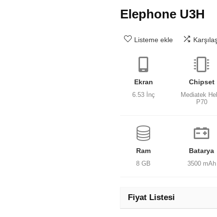
Elephone U3H
Listeme ekle
Karşıla
Ekran
Chipset
6.53 İnç
Mediatek Hel
P70
Ram
Batarya
8 GB
3500 mAh
Fiyat Listesi