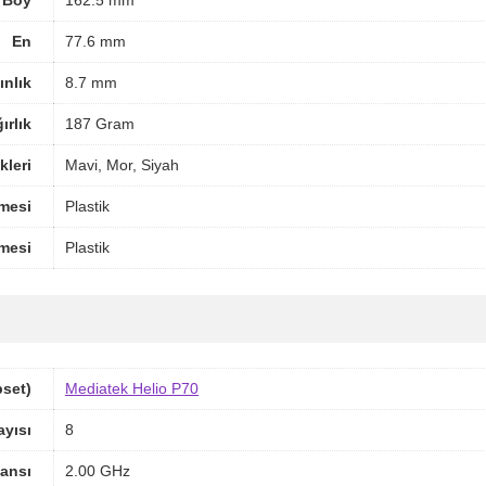
Boy
162.5 mm
En
77.6 mm
ınlık
8.7 mm
ırlık
187 Gram
leri
Mavi, Mor, Siyah
mesi
Plastik
mesi
Plastik
pset)
Mediatek Helio P70
ayısı
8
ansı
2.00 GHz