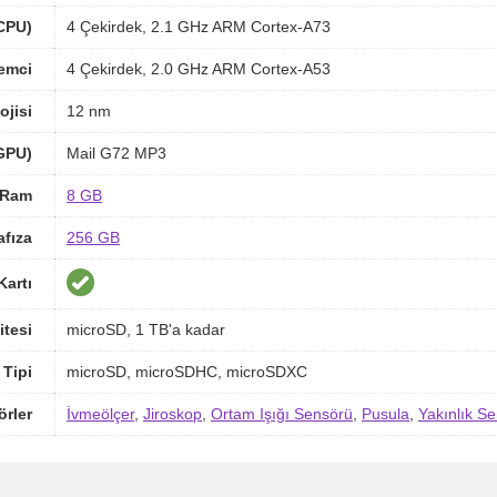
(CPU)
4 Çekirdek, 2.1 GHz ARM Cortex-A73
lemci
4 Çekirdek, 2.0 GHz ARM Cortex-A53
ojisi
12 nm
(GPU)
Mail G72 MP3
Ram
8 GB
afıza
256 GB
Kartı
itesi
microSD, 1 TB'a kadar
 Tipi
microSD, microSDHC, microSDXC
örler
İvmeölçer
,
Jiroskop
,
Ortam Işığı Sensörü
,
Pusula
,
Yakınlık S