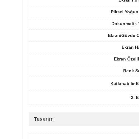
Ekran For
Piksel Yoğun
Dokunmatik 
Ekran/Gövde O
Ekran H
Ekran Özelli
Renk Sa
Katlanabilir 
2. 
Tasarım