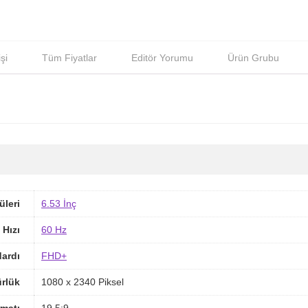
şi
Tüm Fiyatlar
Editör Yorumu
Ürün Grubu
üleri
6.53 İnç
 Hızı
60 Hz
ardı
FHD+
rlük
1080 x 2340 Piksel