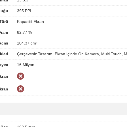
matı
19.5:9
luğu
395 PPI
Türü
Kapasitif Ekran
ranı
82.77 %
acmi
104.37 cm²
kleri
Çerçevesiz Tasarım, Ekran İçinde Ön Kamera, Multi Touch, M
yısı
16 Milyon
Ekran
Ekran