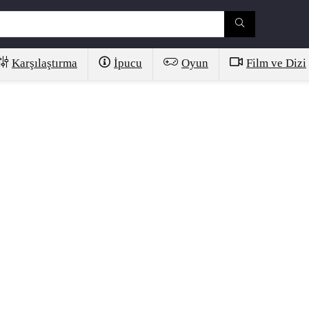
Karşılaştırma
İpucu
Oyun
Film ve Dizi