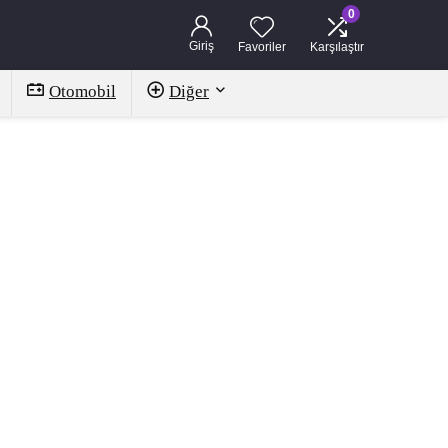
0
Giriş
Favoriler
Karşılaştır
Otomobil
Diğer