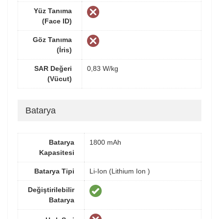
Yüz Tanıma
(Face ID)
Göz Tanıma
(İris)
SAR Değeri
0,83 W/kg
(Vücut)
Batarya
Batarya
1800 mAh
Kapasitesi
Batarya Tipi
Li-Ion (Lithium Ion )
Değiştirilebilir
Batarya