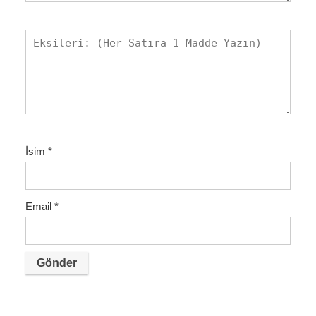
İsim
*
Email
*