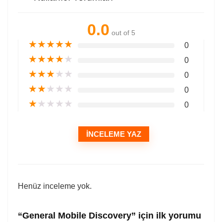
0.0
out of 5
★
★
★
★
★
0
★
★
★
★
★
0
★
★
★
★
★
0
★
★
★
★
★
0
★
★
★
★
★
0
İNCELEME YAZ
Henüz inceleme yok.
“General Mobile Discovery” için ilk yorumu