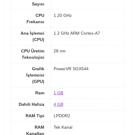
Sayısı
CPU
1.20 GHz
Frekansı
Ana İşlemci
1.2 GHz ARM Cortex-A7
(CPU)
CPU Üretim
28 nm
Teknolojisi
Grafik
PowerVR SGX544
İşlemcisi
(GPU)
Ram
1 GB
Dahili Hafıza
4 GB
RAM Tipi
LPDDR2
RAM
Tek Kanal
Kanalları