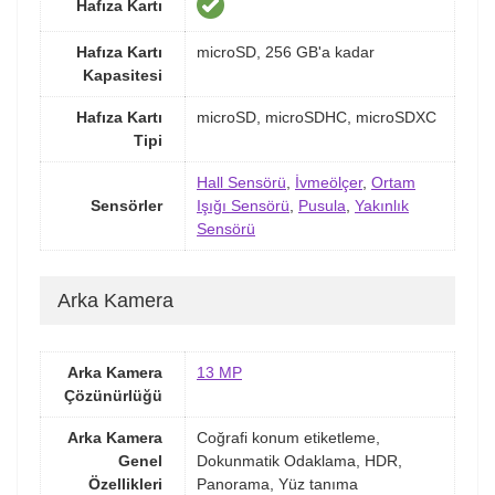
Hafıza Kartı
Hafıza Kartı
microSD, 256 GB'a kadar
Kapasitesi
Hafıza Kartı
microSD, microSDHC, microSDXC
Tipi
Hall Sensörü
,
İvmeölçer
,
Ortam
Sensörler
Işığı Sensörü
,
Pusula
,
Yakınlık
Sensörü
Arka Kamera
Arka Kamera
13 MP
Çözünürlüğü
Arka Kamera
Coğrafi konum etiketleme,
Genel
Dokunmatik Odaklama, HDR,
Özellikleri
Panorama, Yüz tanıma