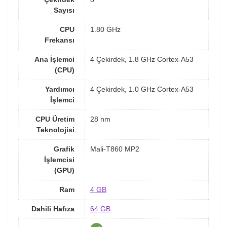
Sayısı
CPU
1.80 GHz
Frekansı
Ana İşlemci
4 Çekirdek, 1.8 GHz Cortex-A53
(CPU)
Yardımcı
4 Çekirdek, 1.0 GHz Cortex-A53
İşlemci
CPU Üretim
28 nm
Teknolojisi
Grafik
Mali-T860 MP2
İşlemcisi
(GPU)
Ram
4 GB
Dahili Hafıza
64 GB