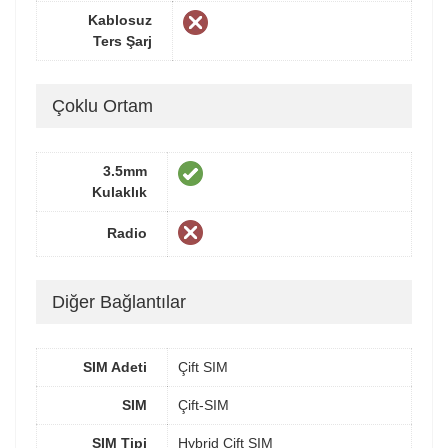
Kablosuz
Ters Şarj
Çoklu Ortam
3.5mm
Kulaklık
Radio
Diğer Bağlantılar
SIM Adeti
Çift SIM
SIM
Çift-SIM
SIM Tipi
Hybrid Çift SIM