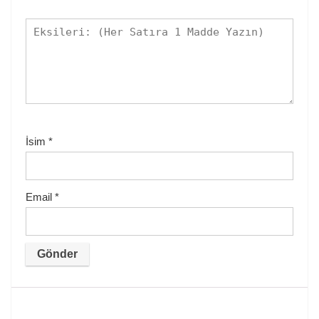
İsim
*
Email
*