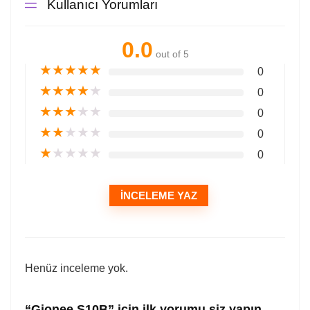
Kullanıcı Yorumları
0.0
out of 5
★
★
★
★
★
0
★
★
★
★
★
0
★
★
★
★
★
0
★
★
★
★
★
0
★
★
★
★
★
0
İNCELEME YAZ
Henüz inceleme yok.
“Gionee S10B” için ilk yorumu siz yapın