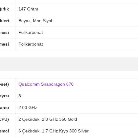
ırlık
147 Gram
leri
Beyaz, Mor, Siyah
mesi
Polikarbonat
mesi
Polikarbonat
pset)
Qualcomm Snapdragon 670
ayısı
8
ansı
2.00 GHz
(CPU)
2 Çekirdek, 2.0 GHz 360 Gold
lemci
6 Çekirdek, 1.7 GHz Kryo 360 Silver