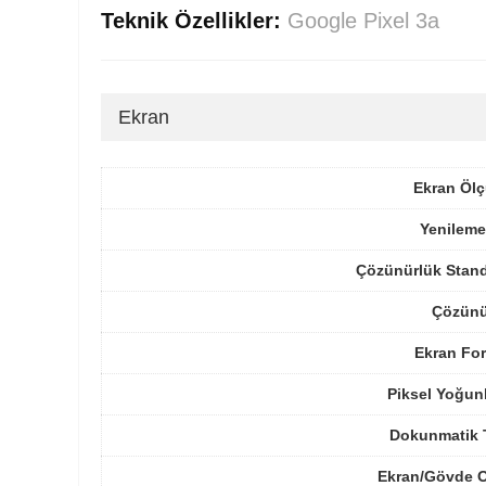
Teknik Özellikler:
Google Pixel 3a
Ekran
Ekran Ölç
Yenileme
Çözünürlük Stand
Çözünü
Ekran For
Piksel Yoğun
Dokunmatik 
Ekran/Gövde O