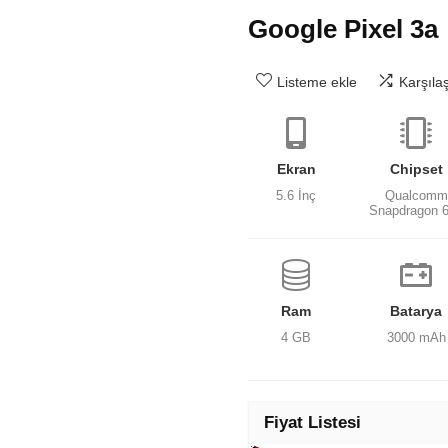
Google Pixel 3a
Listeme ekle
Karşıla
Ekran
Chipset
5.6 İnç
Qualcomm
Snapdragon 
Ram
Batarya
4 GB
3000 mAh
Fiyat Listesi