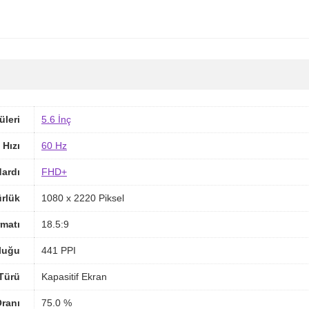
üleri
5.6 İnç
 Hızı
60 Hz
ardı
FHD+
rlük
1080 x 2220 Piksel
matı
18.5:9
luğu
441 PPI
Türü
Kapasitif Ekran
ranı
75.0 %