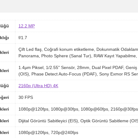
lüğü
12.2 MP
klığı
f/1.7
Çift Led flaş, Coğrafi konum etiketleme, Dokunmatik Odaklam
kleri
Panorama, Photo Sphere (Sanal Tur), RAW Kayıt Yapabilme,
1.4µm Piksel, 1/2.55" Sensör, 28mm, Dual Pixel PDAF, Geniş A
kleri
(OIS), Phase Detect Auto-Focus (PDAF), Sony Exmor RS Sens
lüğü
2160p (Ultra HD) 4K
ğeri
30 FPS
kleri
1080p@120fps, 1080p@30fps, 1080p@60fps, 2160p@30fps
kleri
Dijital Görüntü Sabitleyici (EIS), Optik Görüntü Sabitleme (O
kleri
1080p@120fps, 720p@240fps