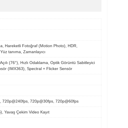
a, Hareketli Fotoğraf (Motion Photo), HDR,
 Yüz tanıma, Zamanlayıcı
çılı (76°), Hızlı Odaklama, Optik Görüntü Sabitleyici
ör (IMX363), Spectral + Flicker Sensör
, 720p@240fps, 720p@30fps, 720p@60fps
IS), Yavaş Çekim Video Kayıt