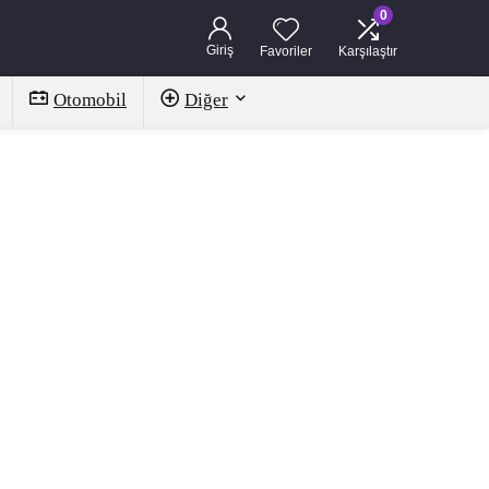
0
Giriş
Favoriler
Karşılaştır
Otomobil
Diğer