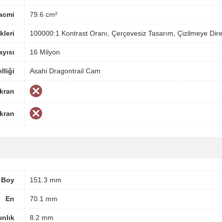
acmi
79.6 cm²
kleri
100000:1 Kontrast Oranı, Çerçevesiz Tasarım, Çizilmeye Dire
yısı
16 Milyon
lliği
Asahi Dragontrail Cam
Ekran
Ekran
Boy
151.3 mm
En
70.1 mm
ınlık
8.2 mm