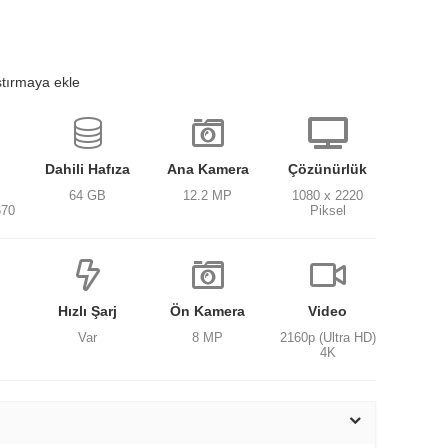
ştırmaya ekle
Dahili Hafıza
Ana Kamera
Çözünürlük
64 GB
12.2 MP
1080 x 2220
670
Piksel
Hızlı Şarj
Ön Kamera
Video
Var
8 MP
2160p (Ultra HD)
4K