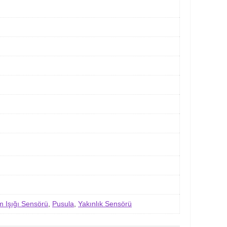
m Işığı Sensörü
,
Pusula
,
Yakınlık Sensörü