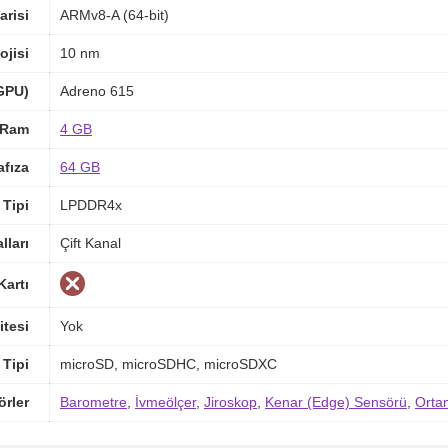
arisi
ARMv8-A (64-bit)
ojisi
10 nm
(GPU)
Adreno 615
Ram
4 GB
afıza
64 GB
Tipi
LPDDR4x
ları
Çift Kanal
Kartı
itesi
Yok
 Tipi
microSD, microSDHC, microSDXC
örler
Barometre
,
İvmeölçer
,
Jiroskop
,
Kenar (Edge) Sensörü
,
Orta