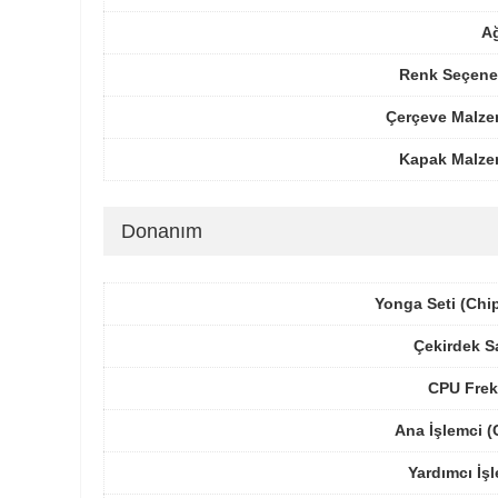
Ağ
Renk Seçenek
Çerçeve Malze
Kapak Malze
Donanım
Yonga Seti (Chi
Çekirdek S
CPU Frek
Ana İşlemci 
Yardımcı İş