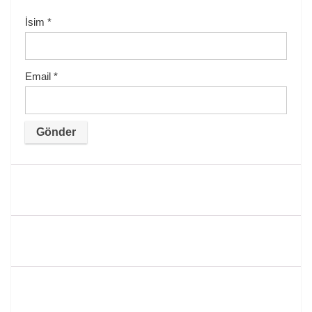
İsim
*
Email
*