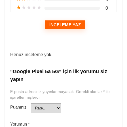
★
★
★
★
★
0
İNCELEME YAZ
Henüz inceleme yok.
“Google Pixel 5a 5G” için ilk yorumu siz
yapın
E-posta adresiniz yayınlanmayacak.
Gerekli alanlar
*
ile
işaretlenmişlerdir
Puanınız
Yorumun
*