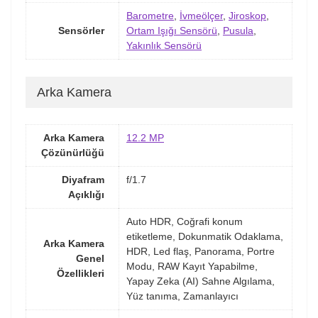
Barometre
,
İvmeölçer
,
Jiroskop
,
Sensörler
Ortam Işığı Sensörü
,
Pusula
,
Yakınlık Sensörü
Arka Kamera
Arka Kamera
12.2 MP
Çözünürlüğü
Diyafram
f/1.7
Açıklığı
Auto HDR, Coğrafi konum
etiketleme, Dokunmatik Odaklama,
Arka Kamera
HDR, Led flaş, Panorama, Portre
Genel
Modu, RAW Kayıt Yapabilme,
Özellikleri
Yapay Zeka (AI) Sahne Algılama,
Yüz tanıma, Zamanlayıcı