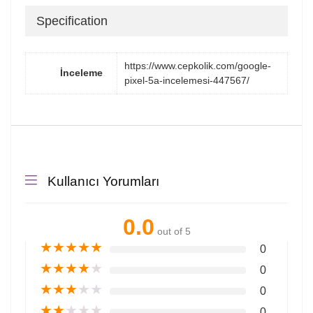
Specification
https://www.cepkolik.com/google-
İnceleme
pixel-5a-incelemesi-447567/
Kullanıcı Yorumları
0.0
out of 5
★
★
★
★
★
0
★
★
★
★
★
0
★
★
★
★
★
0
★
★
★
★
★
0