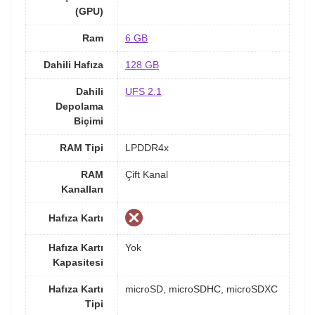
(GPU)
Ram
6 GB
Dahili Hafıza
128 GB
Dahili
UFS 2.1
Depolama
Biçimi
RAM Tipi
LPDDR4x
RAM
Çift Kanal
Kanalları
Hafıza Kartı
Hafıza Kartı
Yok
Kapasitesi
Hafıza Kartı
microSD, microSDHC, microSDXC
Tipi