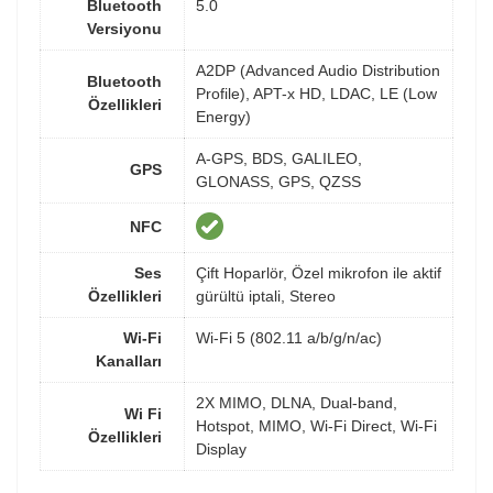
Bluetooth
5.0
Versiyonu
A2DP (Advanced Audio Distribution
Bluetooth
Profile), APT-x HD, LDAC, LE (Low
Özellikleri
Energy)
A-GPS, BDS, GALILEO,
GPS
GLONASS, GPS, QZSS
NFC
Ses
Çift Hoparlör, Özel mikrofon ile aktif
Özellikleri
gürültü iptali, Stereo
Wi-Fi
Wi-Fi 5 (802.11 a/b/g/n/ac)
Kanalları
2X MIMO, DLNA, Dual-band,
Wi Fi
Hotspot, MIMO, Wi-Fi Direct, Wi-Fi
Özellikleri
Display