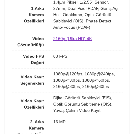
1.4µm Piksel, 1/2.55" Sensör,
1.Arka
27mm, Dual Pixel PDAF, Geniş Açı,
Kamera
Hızlı Odaklama, Optik Görüntü
Özellikleri
Sabitleyici (OIS), Phase Detect
Auto-Focus (PDAF)
Video
2160p (Ultra HD) 4K
Çözünürlüğü
Video FPS
60 FPS
Değeri
1080p@120fps, 1080p@240fps,
Video Kayıt
1080p@30fps, 1080p@60fps,
Seçenekleri
2160p@30fps, 2160p@60fps
Dijital Görüntü Sabitleyici (EIS),
Video Kayıt
Optik Görüntü Sabitleme (OIS),
Özellikleri
Yavaş Çekim Video Kayıt
2. Arka
16 MP
Kamera