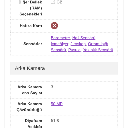
Diğer Bellek
12 GB
(RAM)
Seçenekleri
Hafıza Kartı
Barometre
,
Hall Sensörü
,
Sensörler
İvmeölçer
,
Jiroskop
,
Ortam Işığı
Sensörü
,
Pusula
,
Yakınlık Sensörü
Arka Kamera
Arka Kamera
3
Lens Sayısı
Arka Kamera
50 MP
Çözünürlüğü
Diyafram
f/1.6
Açıklığı