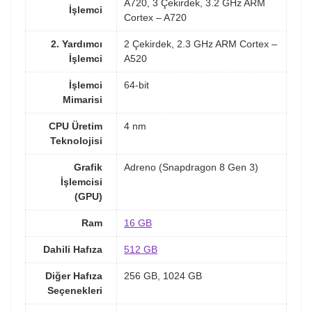
A720, 3 Çekirdek, 3.2 GHz ARM
İşlemci
Cortex – A720
2. Yardımcı
2 Çekirdek, 2.3 GHz ARM Cortex –
İşlemci
A520
İşlemci
64-bit
Mimarisi
CPU Üretim
4 nm
Teknolojisi
Grafik
Adreno (Snapdragon 8 Gen 3)
İşlemcisi
(GPU)
Ram
16 GB
Dahili Hafıza
512 GB
Diğer Hafıza
256 GB, 1024 GB
Seçenekleri