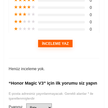
0
★
★
★
★
★
0
★
★
★
★
★
0
★
★
★
★
★
0
★
★
★
★
★
0
İNCELEME YAZ
Henüz inceleme yok.
“Honor Magic V3” için ilk yorumu siz yapın
E-posta adresiniz yayınlanmayacak.
Gerekli alanlar
*
ile
işaretlenmişlerdir
Puanınız