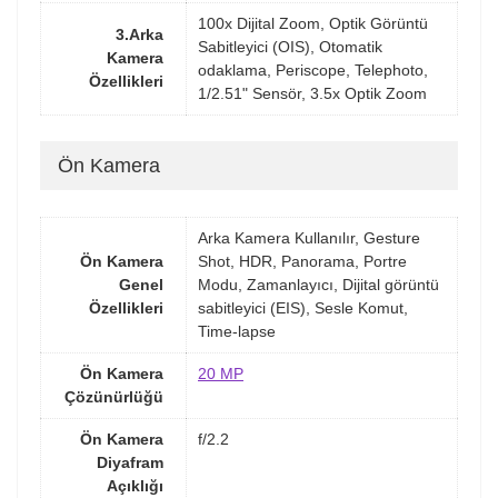
100x Dijital Zoom, Optik Görüntü
3.Arka
Sabitleyici (OIS), Otomatik
Kamera
odaklama, Periscope, Telephoto,
Özellikleri
1/2.51" Sensör, 3.5x Optik Zoom
Ön Kamera
Arka Kamera Kullanılır, Gesture
Ön Kamera
Shot, HDR, Panorama, Portre
Genel
Modu, Zamanlayıcı, Dijital görüntü
Özellikleri
sabitleyici (EIS), Sesle Komut,
Time-lapse
Ön Kamera
20 MP
Çözünürlüğü
Ön Kamera
f/2.2
Diyafram
Açıklığı