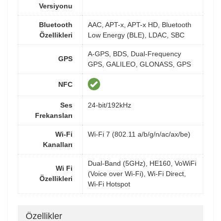
Versiyonu
Bluetooth
AAC, APT-x, APT-x HD, Bluetooth
Özellikleri
Low Energy (BLE), LDAC, SBC
A-GPS, BDS, Dual-Frequency
GPS
GPS, GALILEO, GLONASS, GPS
NFC
Ses
24-bit/192kHz
Frekansları
Wi-Fi
Wi-Fi 7 (802.11 a/b/g/n/ac/ax/be)
Kanalları
Dual-Band (5GHz), HE160, VoWiFi
Wi Fi
(Voice over Wi-Fi), Wi-Fi Direct,
Özellikleri
Wi-Fi Hotspot
Özellikler