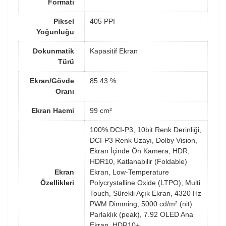
Formatı
Piksel
405 PPI
Yoğunluğu
Dokunmatik
Kapasitif Ekran
Türü
Ekran/Gövde
85.43 %
Oranı
Ekran Hacmi
99 cm²
100% DCI-P3, 10bit Renk Derinliği,
DCI-P3 Renk Uzayı, Dolby Vision,
Ekran İçinde Ön Kamera, HDR,
HDR10, Katlanabilir (Foldable)
Ekran
Ekran, Low-Temperature
Özellikleri
Polycrystalline Oxide (LTPO), Multi
Touch, Sürekli Açık Ekran, 4320 Hz
PWM Dimming, 5000 cd/m² (nit)
Parlaklık (peak), 7.92 OLED Ana
Ekran, HDR10+