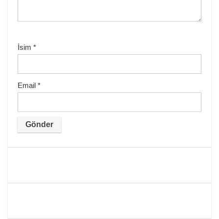
İsim
*
Email
*