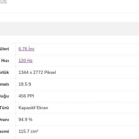
lus
üleri
6.76 İnç
 Hızı
120 Hz
rlük
1344 x 2772 Piksel
matı
18.5:9
luğu
456 PPI
Türü
Kapasitif Ekran
ranı
94.9 %
acmi
115.7 cm²