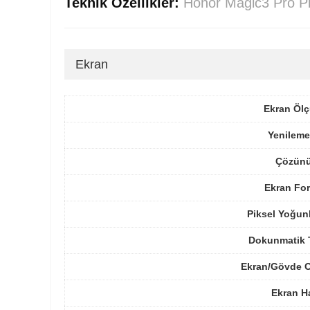
Teknik Özellikler:
Honor Magic3 Pro P
Ekran
Ekran Ölç
Yenileme
Çözünü
Ekran For
Piksel Yoğun
Dokunmatik 
Ekran/Gövde O
Ekran H