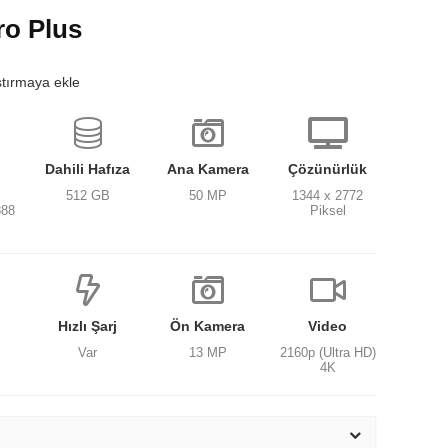
ro Plus
ştırmaya ekle
Dahili Hafıza
Ana Kamera
Çözünürlük
512 GB
50 MP
1344 x 2772
888
Piksel
Hızlı Şarj
Ön Kamera
Video
Var
13 MP
2160p (Ultra HD)
4K