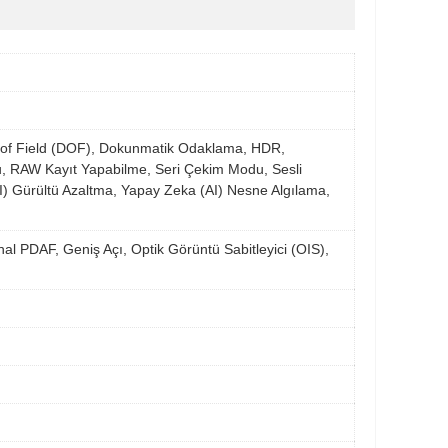
pth of Field (DOF), Dokunmatik Odaklama, HDR,
u, RAW Kayıt Yapabilme, Seri Çekim Modu, Sesli
I) Gürültü Azaltma, Yapay Zeka (AI) Nesne Algılama,
al PDAF, Geniş Açı, Optik Görüntü Sabitleyici (OIS),