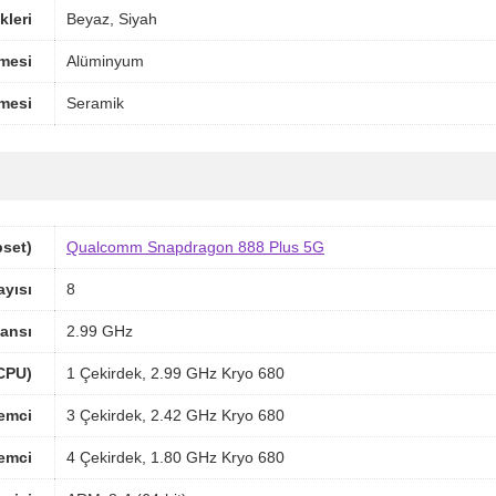
leri
Beyaz, Siyah
mesi
Alüminyum
mesi
Seramik
pset)
Qualcomm Snapdragon 888 Plus 5G
ayısı
8
ansı
2.99 GHz
(CPU)
1 Çekirdek, 2.99 GHz Kryo 680
lemci
3 Çekirdek, 2.42 GHz Kryo 680
lemci
4 Çekirdek, 1.80 GHz Kryo 680