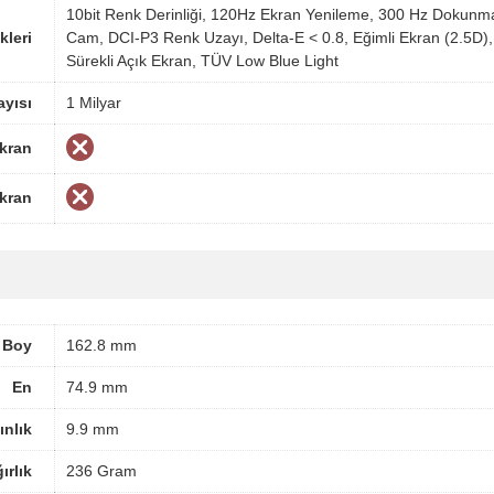
10bit Renk Derinliği, 120Hz Ekran Yenileme, 300 Hz Dokunma 
kleri
Cam, DCI-P3 Renk Uzayı, Delta-E < 0.8, Eğimli Ekran (2.5D
Sürekli Açık Ekran, TÜV Low Blue Light
yısı
1 Milyar
Ekran
Ekran
Boy
162.8 mm
En
74.9 mm
ınlık
9.9 mm
ırlık
236 Gram