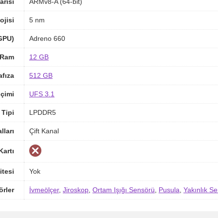
arisi
ARMv8-A (64-bit)
ojisi
5 nm
(GPU)
Adreno 660
Ram
12 GB
afıza
512 GB
içimi
UFS 3.1
Tipi
LPDDR5
ları
Çift Kanal
Kartı
itesi
Yok
örler
İvmeölçer
,
Jiroskop
,
Ortam Işığı Sensörü
,
Pusula
,
Yakınlık S