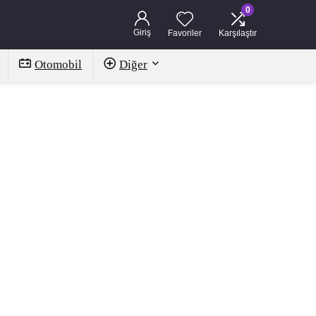
0
Giriş
Favoriler
Karşılaştır
Otomobil
Diğer