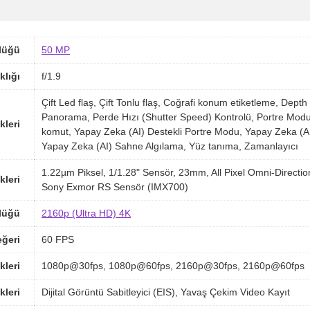
lüğü
50 MP
klığı
f/1.9
Çift Led flaş, Çift Tonlu flaş, Coğrafi konum etiketleme, De
Panorama, Perde Hızı (Shutter Speed) Kontrolü, Portre Mod
kleri
komut, Yapay Zeka (AI) Destekli Portre Modu, Yapay Zeka (A
Yapay Zeka (AI) Sahne Algılama, Yüz tanıma, Zamanlayıcı
1.22µm Piksel, 1/1.28" Sensör, 23mm, All Pixel Omni-Direction
kleri
Sony Exmor RS Sensör (IMX700)
lüğü
2160p (Ultra HD) 4K
ğeri
60 FPS
kleri
1080p@30fps, 1080p@60fps, 2160p@30fps, 2160p@60fps
kleri
Dijital Görüntü Sabitleyici (EIS), Yavaş Çekim Video Kayıt