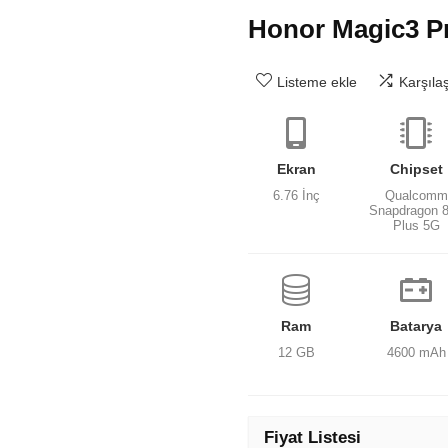
Honor Magic3 P
Listeme ekle
Karşıla
Ekran
Chipset
6.76 İnç
Qualcomm
Snapdragon 
Plus 5G
Ram
Batarya
12 GB
4600 mAh
Fiyat Listesi