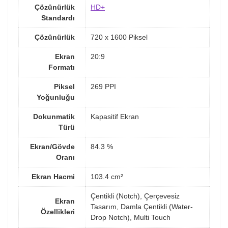
Çözünürlük
HD+
Standardı
Çözünürlük
720 x 1600 Piksel
Ekran
20:9
Formatı
Piksel
269 PPI
Yoğunluğu
Dokunmatik
Kapasitif Ekran
Türü
Ekran/Gövde
84.3 %
Oranı
Ekran Hacmi
103.4 cm²
Çentikli (Notch), Çerçevesiz
Ekran
Tasarım, Damla Çentikli (Water-
Özellikleri
Drop Notch), Multi Touch