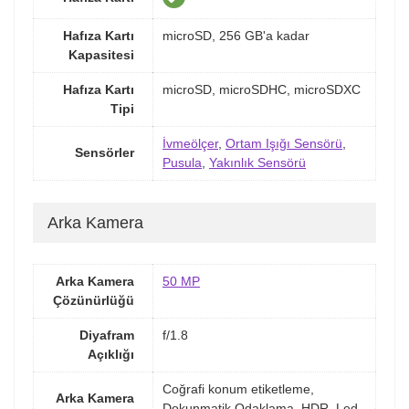
Hafıza Kartı
microSD, 256 GB'a kadar
Kapasitesi
Hafıza Kartı
microSD, microSDHC, microSDXC
Tipi
İvmeölçer
,
Ortam Işığı Sensörü
,
Sensörler
Pusula
,
Yakınlık Sensörü
Arka Kamera
Arka Kamera
50 MP
Çözünürlüğü
Diyafram
f/1.8
Açıklığı
Coğrafi konum etiketleme,
Arka Kamera
Dokunmatik Odaklama, HDR, Led