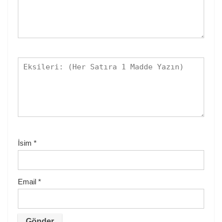
İsim
*
Email
*