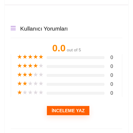
Kullanıcı Yorumları
0.0
out of 5
★
★
★
★
★
0
★
★
★
★
★
0
★
★
★
★
★
0
★
★
★
★
★
0
★
★
★
★
★
0
İNCELEME YAZ