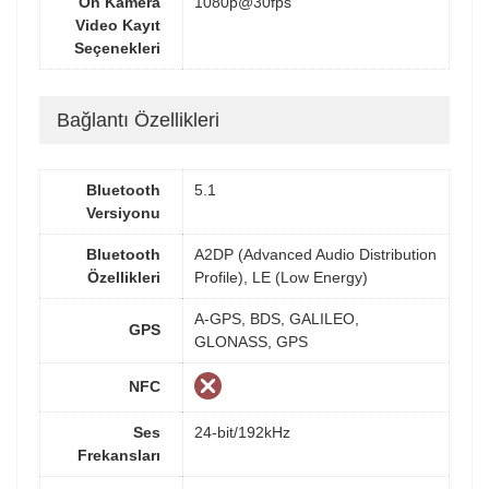
Ön Kamera
1080p@30fps
Video Kayıt
Seçenekleri
Bağlantı Özellikleri
Bluetooth
5.1
Versiyonu
Bluetooth
A2DP (Advanced Audio Distribution
Özellikleri
Profile), LE (Low Energy)
A-GPS, BDS, GALILEO,
GPS
GLONASS, GPS
NFC
Ses
24-bit/192kHz
Frekansları