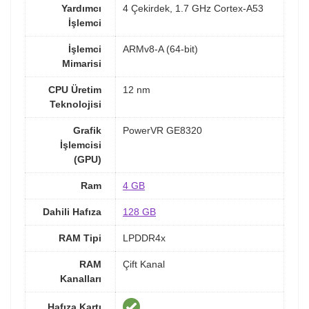
Yardımcı
4 Çekirdek, 1.7 GHz Cortex-A53
İşlemci
İşlemci
ARMv8-A (64-bit)
Mimarisi
CPU Üretim
12 nm
Teknolojisi
Grafik
PowerVR GE8320
İşlemcisi
(GPU)
Ram
4 GB
Dahili Hafıza
128 GB
RAM Tipi
LPDDR4x
RAM
Çift Kanal
Kanalları
Hafıza Kartı