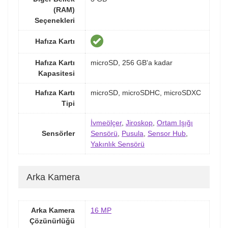
(RAM)
Seçenekleri
Hafıza Kartı
Hafıza Kartı
microSD, 256 GB'a kadar
Kapasitesi
Hafıza Kartı
microSD, microSDHC, microSDXC
Tipi
İvmeölçer
,
Jiroskop
,
Ortam Işığı
Sensörler
Sensörü
,
Pusula
,
Sensor Hub
,
Yakınlık Sensörü
Arka Kamera
Arka Kamera
16 MP
Çözünürlüğü