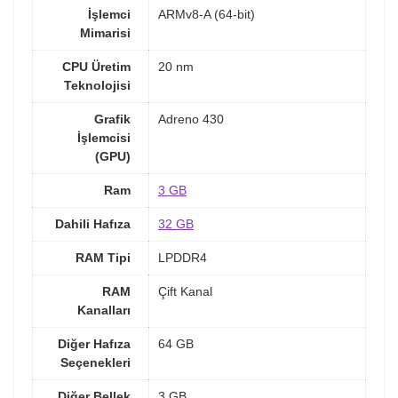
İşlemci
ARMv8-A (64-bit)
Mimarisi
CPU Üretim
20 nm
Teknolojisi
Grafik
Adreno 430
İşlemcisi
(GPU)
Ram
3 GB
Dahili Hafıza
32 GB
RAM Tipi
LPDDR4
RAM
Çift Kanal
Kanalları
Diğer Hafıza
64 GB
Seçenekleri
Diğer Bellek
3 GB