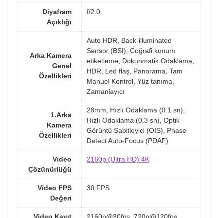
Diyafram
f/2.0
Açıklığı
Auto HDR, Back-illuminated
Sensor (BSI), Coğrafi konum
Arka Kamera
etiketleme, Dokunmatik Odaklama,
Genel
HDR, Led flaş, Panorama, Tam
Özellikleri
Manuel Kontrol, Yüz tanıma,
Zamanlayıcı
28mm, Hızlı Odaklama (0.1 sn),
1.Arka
Hızlı Odaklama (0.3 sn), Optik
Kamera
Görüntü Sabitleyici (OIS), Phase
Özellikleri
Detect Auto-Focus (PDAF)
Video
2160p (Ultra HD) 4K
Çözünürlüğü
Video FPS
30 FPS
Değeri
Video Kayıt
2160p@30fps, 720p@120fps