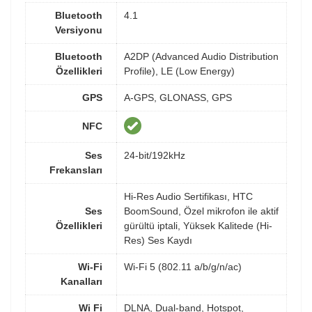
Bluetooth
4.1
Versiyonu
Bluetooth
A2DP (Advanced Audio Distribution
Özellikleri
Profile), LE (Low Energy)
GPS
A-GPS, GLONASS, GPS
NFC
Ses
24-bit/192kHz
Frekansları
Hi-Res Audio Sertifikası, HTC
Ses
BoomSound, Özel mikrofon ile aktif
Özellikleri
gürültü iptali, Yüksek Kalitede (Hi-
Res) Ses Kaydı
Wi-Fi
Wi-Fi 5 (802.11 a/b/g/n/ac)
Kanalları
Wi Fi
DLNA, Dual-band, Hotspot,