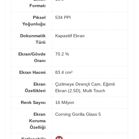
Formatı
Piksel
534 PPI
Yoğunluğu
Dokunmatik
Kapasitif Ekran
Türü
Ekran/Gövde
70.2 %
Oranı
Ekran Hacmi
83.4 cm²
Ekran
Çizilmeye Dirençli Cam, Eğimli
Özellikleri
Ekran (2.5D), Multi Touch
Renk Sayısı
16 Milyon
Ekran
Corning Gorilla Glass 5
Koruma
Özelliği
Katlanabilir