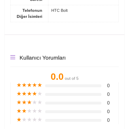
Telefonun
HTC Bolt
Diğer İsimleri
Kullanıcı Yorumları
0.0
out of 5
★
★
★
★
★
0
★
★
★
★
★
0
★
★
★
★
★
0
★
★
★
★
★
0
★
★
★
★
★
0