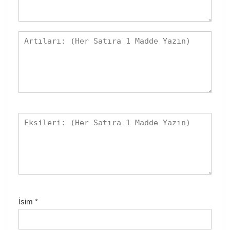
İsim
*