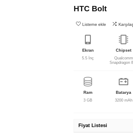
HTC Bolt
Listeme ekle
Karşıla
Ekran
Chipset
5.5 İnç
Qualcomm
Snapdragon 
Ram
Batarya
3 GB
3200 mAh
Fiyat Listesi