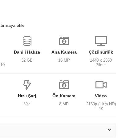
ştırmaya ekle
Dahili Hafıza
Ana Kamera
Çözünürlük
32 GB
16 MP
1440 x 2560
810
Piksel
Hızlı Şarj
Ön Kamera
Video
Var
8 MP
2160p (Ultra HD)
4K