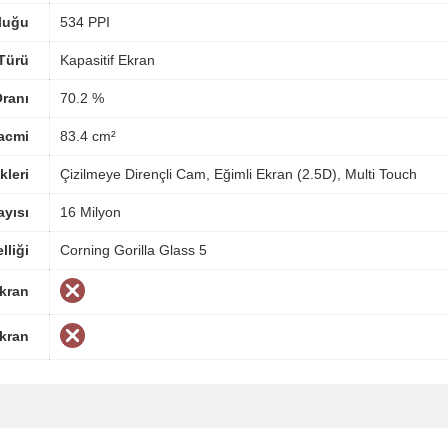
luğu
534 PPI
Türü
Kapasitif Ekran
ranı
70.2 %
acmi
83.4 cm²
kleri
Çizilmeye Dirençli Cam, Eğimli Ekran (2.5D), Multi Touch
yısı
16 Milyon
lliği
Corning Gorilla Glass 5
Ekran
Ekran