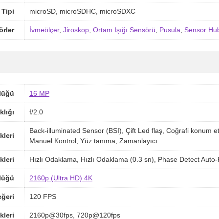
 Tipi
microSD, microSDHC, microSDXC
örler
İvmeölçer
,
Jiroskop
,
Ortam Işığı Sensörü
,
Pusula
,
Sensor Hu
lüğü
16 MP
klığı
f/2.0
Back-illuminated Sensor (BSI), Çift Led flaş, Coğrafi konu
kleri
Manuel Kontrol, Yüz tanıma, Zamanlayıcı
kleri
Hızlı Odaklama, Hızlı Odaklama (0.3 sn), Phase Detect Aut
lüğü
2160p (Ultra HD) 4K
ğeri
120 FPS
kleri
2160p@30fps, 720p@120fps