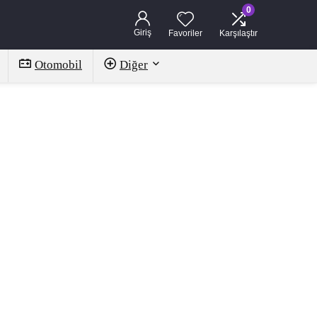
0
Giriş
Favoriler
Karşılaştır
Otomobil
Diğer