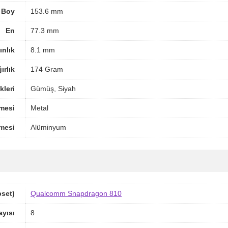
Boy
153.6 mm
En
77.3 mm
ınlık
8.1 mm
ırlık
174 Gram
leri
Gümüş, Siyah
mesi
Metal
mesi
Alüminyum
pset)
Qualcomm Snapdragon 810
ayısı
8