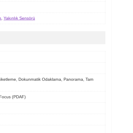
b
,
Yakınlık Sensörü
m etiketleme, Dokunmatik Odaklama, Panorama, Tam
o-Focus (PDAF)