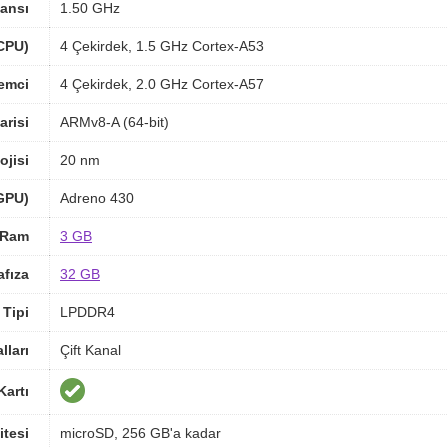
ansı
1.50 GHz
(CPU)
4 Çekirdek, 1.5 GHz Cortex-A53
lemci
4 Çekirdek, 2.0 GHz Cortex-A57
arisi
ARMv8-A (64-bit)
ojisi
20 nm
(GPU)
Adreno 430
Ram
3 GB
afıza
32 GB
Tipi
LPDDR4
ları
Çift Kanal
Kartı
itesi
microSD, 256 GB'a kadar