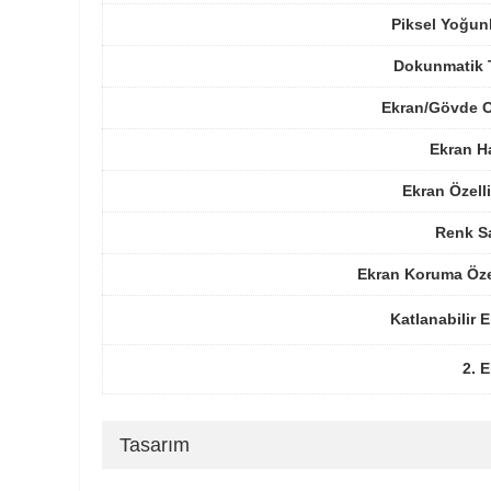
Piksel Yoğun
Dokunmatik 
Ekran/Gövde O
Ekran H
Ekran Özelli
Renk Sa
Ekran Koruma Öze
Katlanabilir 
2. 
Tasarım