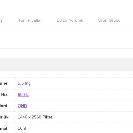
şi
Tüm Fiyatlar
Editör Yorumu
Ürün Grubu
üleri
5.5 İnç
 Hızı
60 Hz
ardı
QHD
rlük
1440 x 2560 Piksel
matı
16:9