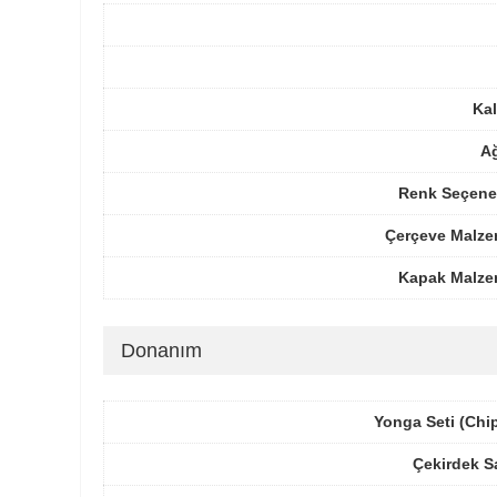
Kal
Ağ
Renk Seçenek
Çerçeve Malze
Kapak Malze
Donanım
Yonga Seti (Chi
Çekirdek S