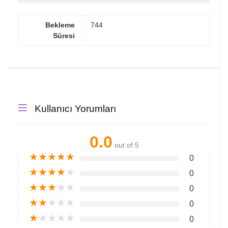
Bekleme
744
Süresi
Kullanıcı Yorumları
0.0
out of 5
★
★
★
★
★
0
★
★
★
★
★
0
★
★
★
★
★
0
★
★
★
★
★
0
★
★
★
★
★
0