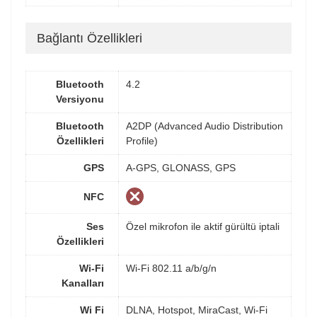
Bağlantı Özellikleri
Bluetooth
4.2
Versiyonu
Bluetooth
A2DP (Advanced Audio Distribution
Özellikleri
Profile)
GPS
A-GPS, GLONASS, GPS
NFC
Ses
Özel mikrofon ile aktif gürültü iptali
Özellikleri
Wi-Fi
Wi-Fi 802.11 a/b/g/n
Kanalları
Wi Fi
DLNA, Hotspot, MiraCast, Wi-Fi