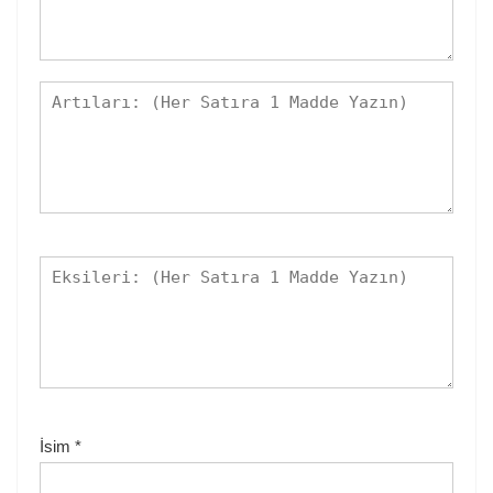
İsim
*