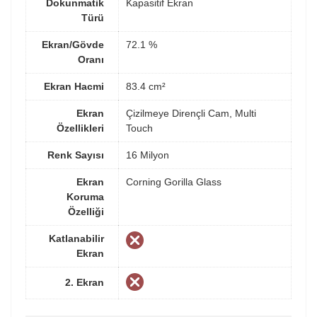
Dokunmatik
Kapasitif Ekran
Türü
Ekran/Gövde
72.1 %
Oranı
Ekran Hacmi
83.4 cm²
Ekran
Çizilmeye Dirençli Cam, Multi
Özellikleri
Touch
Renk Sayısı
16 Milyon
Ekran
Corning Gorilla Glass
Koruma
Özelliği
Katlanabilir
Ekran
2. Ekran