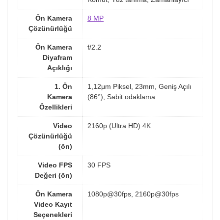
Ön Kamera
8 MP
Çözünürlüğü
Ön Kamera
f/2.2
Diyafram
Açıklığı
1. Ön
1,12μm Piksel, 23mm, Geniş Açılı
Kamera
(86°), Sabit odaklama
Özellikleri
Video
2160p (Ultra HD) 4K
Çözünürlüğü
(ön)
Video FPS
30 FPS
Değeri (ön)
Ön Kamera
1080p@30fps, 2160p@30fps
Video Kayıt
Seçenekleri