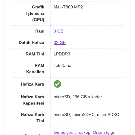
Grafik
Mali-T860 MP2
İşlemcisi
(GPU)
Ram
3 GB
Dahili Hafıza
32 GB
RAM Tipi
LPDDR3
RAM
Tek Kanal
Kanalları
Hafıza Kartı
Hafıza Kartı
microSD, 256 GB'a kadar
Kapasitesi
Hafıza Kartı
microSD, microSDHC, microSDXC
Tipi
İvmeölçer
,
Jiroskop
,
Ortam Işığı