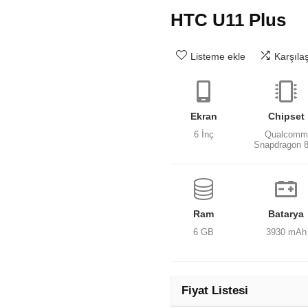
HTC U11 Plus
Listeme ekle
Karşıla
Ekran
Chipset
6 İnç
Qualcomm
Snapdragon 
Ram
Batarya
6 GB
3930 mAh
Fiyat Listesi