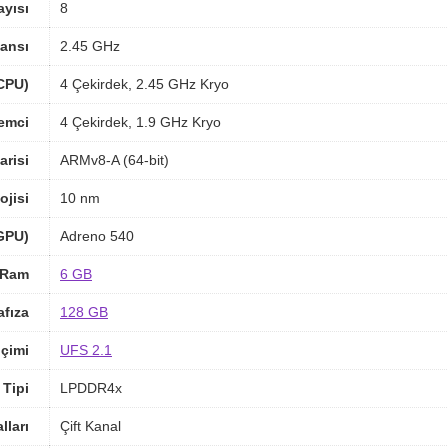
ayısı
8
ansı
2.45 GHz
(CPU)
4 Çekirdek, 2.45 GHz Kryo
lemci
4 Çekirdek, 1.9 GHz Kryo
arisi
ARMv8-A (64-bit)
ojisi
10 nm
(GPU)
Adreno 540
Ram
6 GB
afıza
128 GB
içimi
UFS 2.1
Tipi
LPDDR4x
ları
Çift Kanal