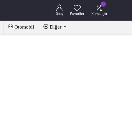
0
Giriş
Favoriler
Karşılaştır
Otomobil
Diğer