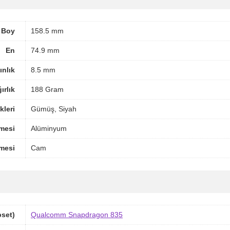
Boy
158.5 mm
En
74.9 mm
ınlık
8.5 mm
ırlık
188 Gram
leri
Gümüş, Siyah
mesi
Alüminyum
mesi
Cam
pset)
Qualcomm Snapdragon 835