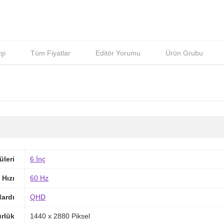
şi
Tüm Fiyatlar
Editör Yorumu
Ürün Grubu
üleri
6 İnç
 Hızı
60 Hz
ardı
QHD
rlük
1440 x 2880 Piksel