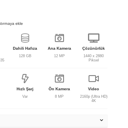
ştırmaya ekle
Dahili Hafıza
Ana Kamera
Çözünürlük
128 GB
12 MP
1440 x 2880
835
Piksel
Hızlı Şarj
Ön Kamera
Video
Var
8 MP
2160p (Ultra HD)
4K