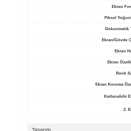
Ekran For
Piksel Yoğun
Dokunmatik 
Ekran/Gövde O
Ekran H
Ekran Özelli
Renk Sa
Ekran Koruma Öze
Katlanabilir 
2. 
Tasarım