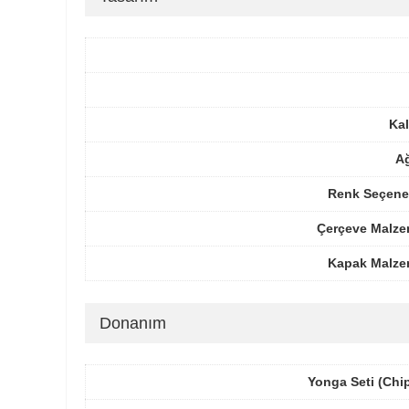
Kal
Ağ
Renk Seçenek
Çerçeve Malze
Kapak Malze
Donanım
Yonga Seti (Chi