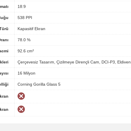
matı
18:9
luğu
538 PPI
Türü
Kapasitif Ekran
ranı
78.0 %
acmi
92.6 cm²
kleri
Çerçevesiz Tasarım, Çizilmeye Dirençli Cam, DCI-P3, Eldiv
yısı
16 Milyon
lliği
Corning Gorilla Glass 5
Ekran
Ekran