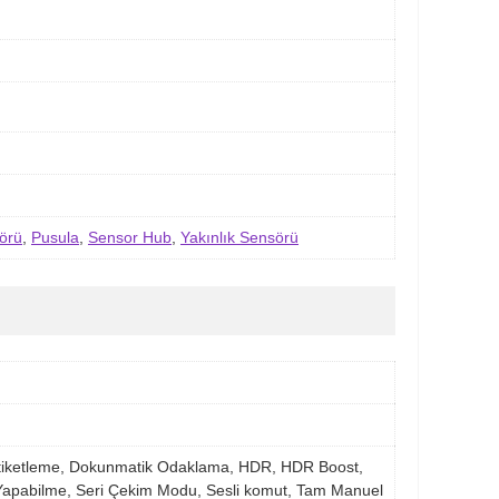
örü
,
Pusula
,
Sensor Hub
,
Yakınlık Sensörü
m etiketleme, Dokunmatik Odaklama, HDR, HDR Boost,
Yapabilme, Seri Çekim Modu, Sesli komut, Tam Manuel