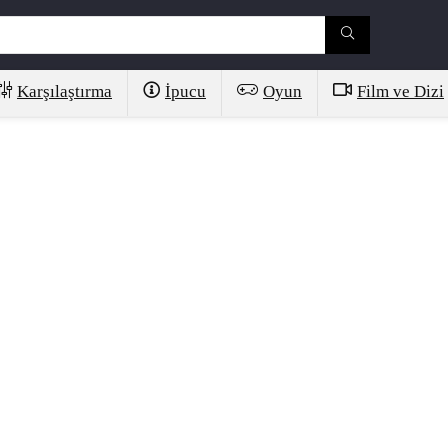
Karşılaştırma
İpucu
Oyun
Film ve Dizi