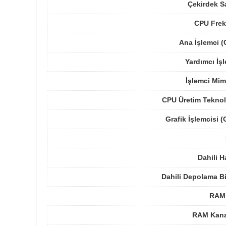
Çekirdek S
CPU Frek
Ana İşlemci 
Yardımcı İş
İşlemci Mim
CPU Üretim Teknol
Grafik İşlemcisi 
Dahili H
Dahili Depolama B
RAM 
RAM Kanal