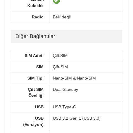
Kulaklık
Radio
Belli değil
Diğer Bağlantılar
SIM Adeti
Çift SIM
SIM
Çift-SIM
SIM Tipi
Nano-SIM & Nano-SIM
Çift SIM
Dual Standby
Özelliği
USB
USB Type-C
USB
USB 3.2 Gen 1 (USB 3.0)
(Versiyon)