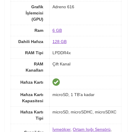
Grafik
Adreno 616
İşlemcisi
(GPU)
Ram
6 GB
Dahili Hafıza
128 GB
RAM Tipi
LPDDR4x
RAM
Çift Kanal
Kanalları
Hafıza Kartı
Hafıza Kartı
microSD, 1 TB'a kadar
Kapasitesi
Hafıza Kartı
microSD, microSDHC, microSDXC
Tipi
İvmeölçer
,
Ortam Işığı Sensörü
,