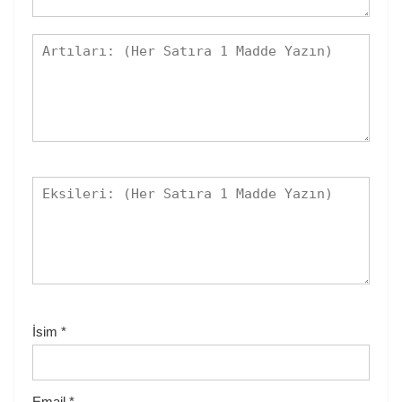
İsim
*
Email
*