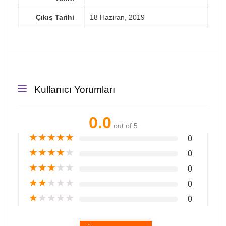
Çıkış Tarihi
18 Haziran, 2019
Kullanıcı Yorumları
0.0
out of 5
★
★
★
★
★
0
★
★
★
★
★
0
★
★
★
★
★
0
★
★
★
★
★
0
★
★
★
★
★
0