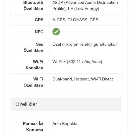
Bluetooth
A2DP (Advanced Audio Distribution
Özellikleri
Profile), LE (Low Energy)
GPS
A-GPS, GLONASS, GPS
NFC
Ses
Özel mikrofon ile aktif gürültü iptali
Özellikleri
Wi-Fi
Wi-Fi 5 (802.11 a/b/g/n/ac)
Kanalları
Wi Fi
Dual-band, Hotspot, Wi-Fi Direct
Özellikleri
Özellikler
Parmak İzi
Arka Kapakta
Konumu