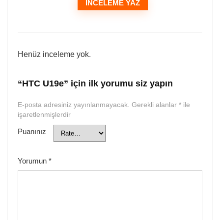
İNCELEME YAZ
Henüz inceleme yok.
“HTC U19e” için ilk yorumu siz yapın
E-posta adresiniz yayınlanmayacak.
Gerekli alanlar
*
ile
işaretlenmişlerdir
Puanınız
Yorumun
*