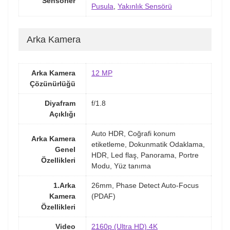
Sensörler
Pusula
,
Yakınlık Sensörü
Arka Kamera
Arka Kamera
12 MP
Çözünürlüğü
Diyafram
f/1.8
Açıklığı
Auto HDR, Coğrafi konum
Arka Kamera
etiketleme, Dokunmatik Odaklama,
Genel
HDR, Led flaş, Panorama, Portre
Özellikleri
Modu, Yüz tanıma
1.Arka
26mm, Phase Detect Auto-Focus
Kamera
(PDAF)
Özellikleri
Video
2160p (Ultra HD) 4K