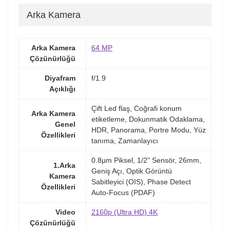
Arka Kamera
Arka Kamera
64 MP
Çözünürlüğü
Diyafram
f/1.9
Açıklığı
Çift Led flaş, Coğrafi konum
Arka Kamera
etiketleme, Dokunmatik Odaklama,
Genel
HDR, Panorama, Portre Modu, Yüz
Özellikleri
tanıma, Zamanlayıcı
0.8µm Piksel, 1/2" Sensör, 26mm,
1.Arka
Geniş Açı, Optik Görüntü
Kamera
Sabitleyici (OIS), Phase Detect
Özellikleri
Auto-Focus (PDAF)
Video
2160p (Ultra HD) 4K
Çözünürlüğü