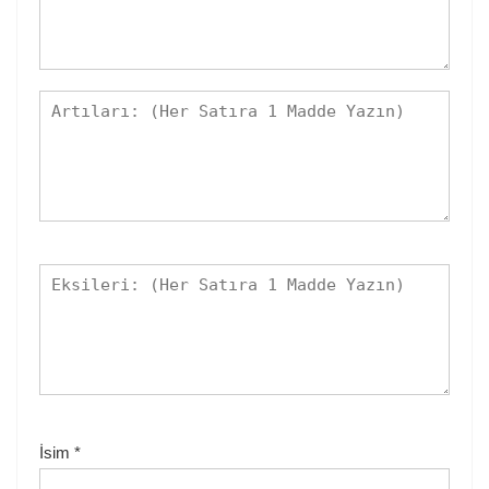
İsim
*