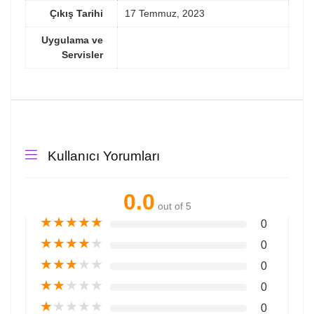
Çıkış Tarihi
17 Temmuz, 2023
Uygulama ve
Servisler
Kullanıcı Yorumları
0.0
out of 5
★
★
★
★
★
0
★
★
★
★
★
0
★
★
★
★
★
0
★
★
★
★
★
0
★
★
★
★
★
0