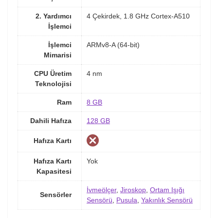
2. Yardımcı
4 Çekirdek, 1.8 GHz Cortex-A510
İşlemci
İşlemci
ARMv8-A (64-bit)
Mimarisi
CPU Üretim
4 nm
Teknolojisi
Ram
8 GB
Dahili Hafıza
128 GB
Hafıza Kartı
Hafıza Kartı
Yok
Kapasitesi
İvmeölçer
,
Jiroskop
,
Ortam Işığı
Sensörler
Sensörü
,
Pusula
,
Yakınlık Sensörü