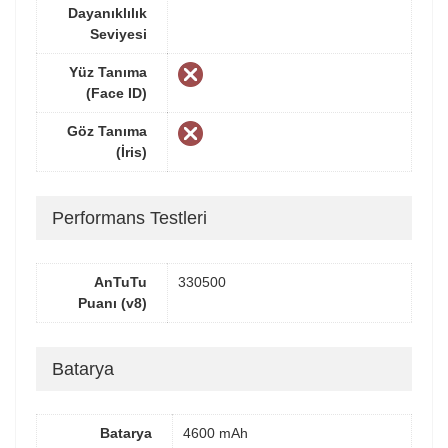
Dayanıklılık
Seviyesi
Yüz Tanıma
(Face ID)
Göz Tanıma
(İris)
Performans Testleri
AnTuTu
330500
Puanı (v8)
Batarya
Batarya
4600 mAh