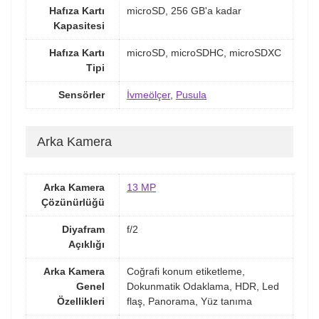
Hafıza Kartı
microSD, 256 GB'a kadar
Kapasitesi
Hafıza Kartı
microSD, microSDHC, microSDXC
Tipi
Sensörler
İvmeölçer
,
Pusula
Arka Kamera
Arka Kamera
13 MP
Çözünürlüğü
Diyafram
f/2
Açıklığı
Arka Kamera
Coğrafi konum etiketleme,
Genel
Dokunmatik Odaklama, HDR, Led
Özellikleri
flaş, Panorama, Yüz tanıma