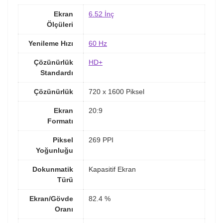
Ekran
6.52 İnç
Ölçüleri
Yenileme Hızı
60 Hz
Çözünürlük
HD+
Standardı
Çözünürlük
720 x 1600 Piksel
Ekran
20:9
Formatı
Piksel
269 PPI
Yoğunluğu
Dokunmatik
Kapasitif Ekran
Türü
Ekran/Gövde
82.4 %
Oranı