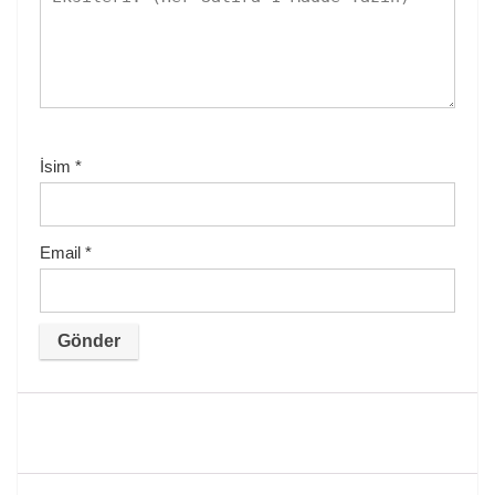
İsim
*
Email
*