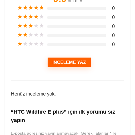
out of 5
★
★
★
★
★
0
★
★
★
★
★
0
★
★
★
★
★
0
★
★
★
★
★
0
★
★
★
★
★
0
İNCELEME YAZ
Henüz inceleme yok.
“HTC Wildfire E plus” için ilk yorumu siz
yapın
E-posta adresiniz yayınlanmayacak.
Gerekli alanlar
*
ile