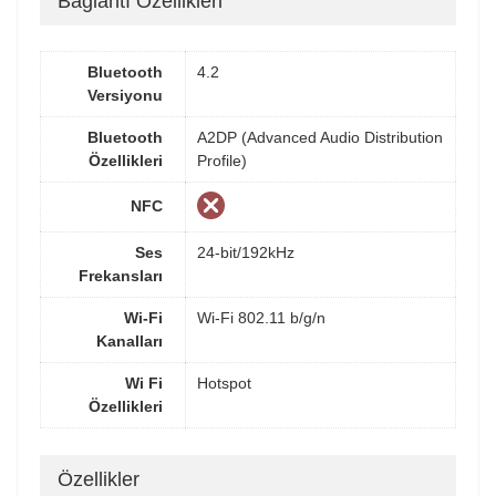
Bağlantı Özellikleri
Bluetooth
4.2
Versiyonu
Bluetooth
A2DP (Advanced Audio Distribution
Özellikleri
Profile)
NFC
Ses
24-bit/192kHz
Frekansları
Wi-Fi
Wi-Fi 802.11 b/g/n
Kanalları
Wi Fi
Hotspot
Özellikleri
Özellikler