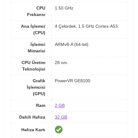
CPU
1.50 GHz
Frekansı
Ana İşlemci
4 Çekirdek, 1.5 GHz Cortex-A53
(CPU)
İşlemci
ARMv8-A (64-bit)
Mimarisi
CPU Üretim
28 nm
Teknolojisi
Grafik
PowerVR GE8100
İşlemcisi
(GPU)
Ram
2 GB
Dahili Hafıza
32 GB
Hafıza Kartı