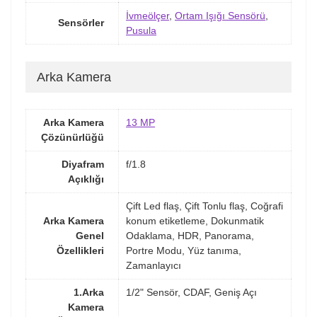
İvmeölçer
,
Ortam Işığı Sensörü
,
Sensörler
Pusula
Arka Kamera
Arka Kamera
13 MP
Çözünürlüğü
Diyafram
f/1.8
Açıklığı
Çift Led flaş, Çift Tonlu flaş, Coğrafi
Arka Kamera
konum etiketleme, Dokunmatik
Genel
Odaklama, HDR, Panorama,
Özellikleri
Portre Modu, Yüz tanıma,
Zamanlayıcı
1.Arka
1/2" Sensör, CDAF, Geniş Açı
Kamera