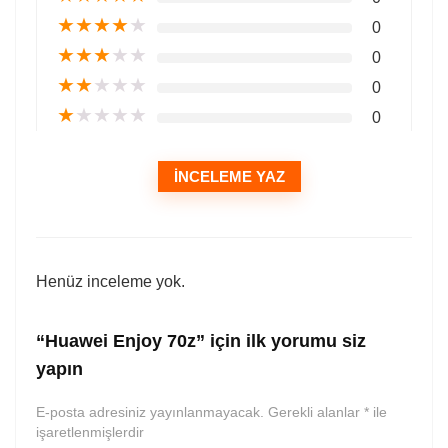
★
★
★
★
★
0
★
★
★
★
★
0
★
★
★
★
★
0
★
★
★
★
★
0
İNCELEME YAZ
Henüz inceleme yok.
“Huawei Enjoy 70z” için ilk yorumu siz
yapın
E-posta adresiniz yayınlanmayacak.
Gerekli alanlar
*
ile
işaretlenmişlerdir