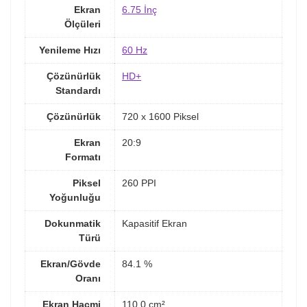
Ekran
6.75 İnç
Ölçüleri
Yenileme Hızı
60 Hz
Çözünürlük
HD+
Standardı
Çözünürlük
720 x 1600 Piksel
Ekran
20:9
Formatı
Piksel
260 PPI
Yoğunluğu
Dokunmatik
Kapasitif Ekran
Türü
Ekran/Gövde
84.1 %
Oranı
Ekran Hacmi
110.0 cm²