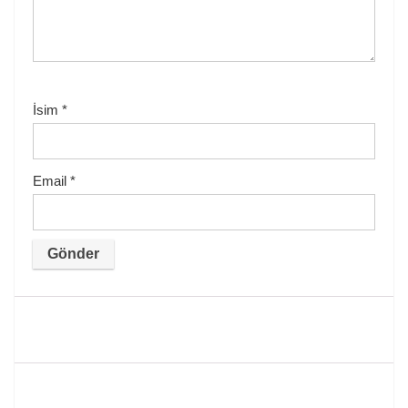
İsim
*
Email
*