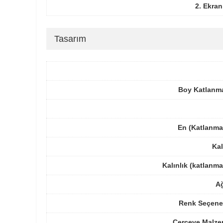
2. Ekran
Tasarım
Boy Katlanm
En (Katlanma
Kal
Kalınlık (katlanm
Ağ
Renk Seçenek
Çerçeve Malze