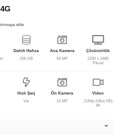
 4G
ştırmaya ekle
Dahili Hafıza
Ana Kamera
Çözünürlük
in
256 GB
50 MP
2200 x 2480
Piksel
Hızlı Şarj
Ön Kamera
Video
Var
16 MP
2160p (Ultra HD)
4K