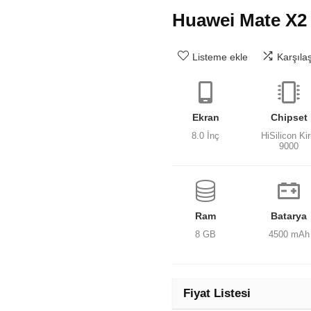
Huawei Mate X2
Listeme ekle
Karşıla
Ekran
Chipset
8.0 İnç
HiSilicon Kir
9000
Ram
Batarya
8 GB
4500 mAh
Fiyat Listesi