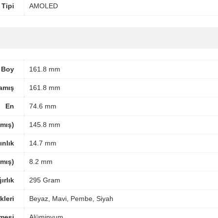
 Tipi
AMOLED
Boy
161.8 mm
amış
161.8 mm
En
74.6 mm
mış)
145.8 mm
ınlık
14.7 mm
amış)
8.2 mm
ırlık
295 Gram
leri
Beyaz, Mavi, Pembe, Siyah
mesi
Alüminyum