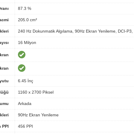
ranı
87.3 %
acmi
205.0 cm²
kleri
240 Hz Dokunmatik Algılama, 90Hz Ekran Yenileme, DCI-P3, M
yısı
16 Milyon
Ekran
Ekran
yutu
6.45 İnç
lüğü
1160 x 2700 Piksel
numu
Arkada
kleri
90Hz Ekran Yenileme
n PPI
456 PPI