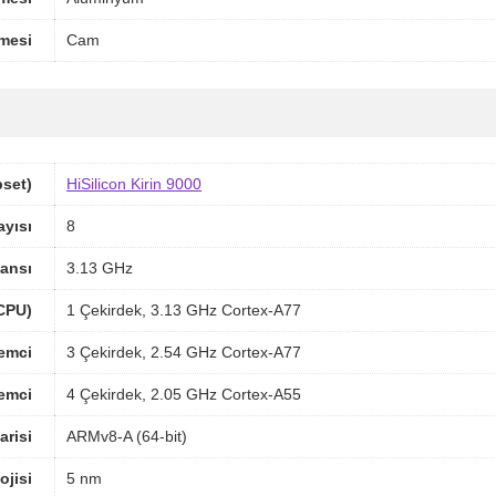
mesi
Cam
pset)
HiSilicon Kirin 9000
ayısı
8
ansı
3.13 GHz
(CPU)
1 Çekirdek, 3.13 GHz Cortex-A77
lemci
3 Çekirdek, 2.54 GHz Cortex-A77
lemci
4 Çekirdek, 2.05 GHz Cortex-A55
arisi
ARMv8-A (64-bit)
ojisi
5 nm