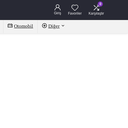
0
Giriş
Favoriler
Karşılaştır
Otomobil
Diğer