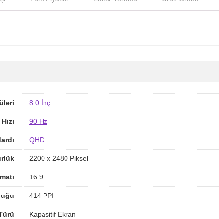
üleri
8.0 İnç
 Hızı
90 Hz
ardı
QHD
rlük
2200 x 2480 Piksel
matı
16:9
luğu
414 PPI
Türü
Kapasitif Ekran