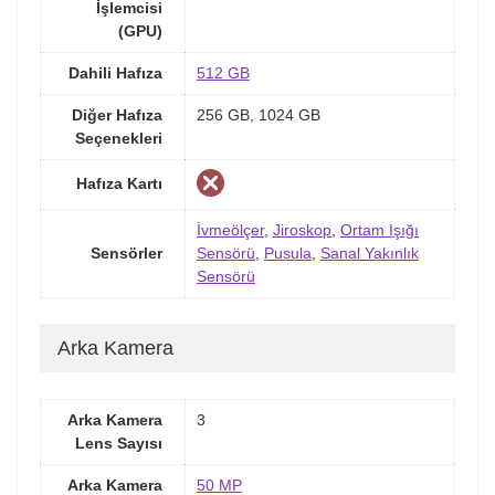
İşlemcisi
(GPU)
Dahili Hafıza
512 GB
Diğer Hafıza
256 GB, 1024 GB
Seçenekleri
Hafıza Kartı
İvmeölçer
,
Jiroskop
,
Ortam Işığı
Sensörler
Sensörü
,
Pusula
,
Sanal Yakınlık
Sensörü
Arka Kamera
Arka Kamera
3
Lens Sayısı
Arka Kamera
50 MP