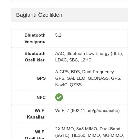
Bağlantı Özellikleri
Bluetooth
5.2
Versiyonu
Bluetooth
AAC, Bluetooth Low Energy (BLE),
Özellikleri
LDAC, SBC, L2HC
A-GPS, BDS, Dual-Frequency
GPS
GPS, GALILEO, GLONASS, GPS,
NavIC, QZSS
NFC
Wi-Fi
Wi-Fi 7 (802.11 a/b/g/n/ac/ax/be)
Kanalları
2X MIMO, 8×8 MIMO, Dual-Band
Wi Fi
(5GHz), HE160, MIMO, MU-MIMO,
Özellikleri