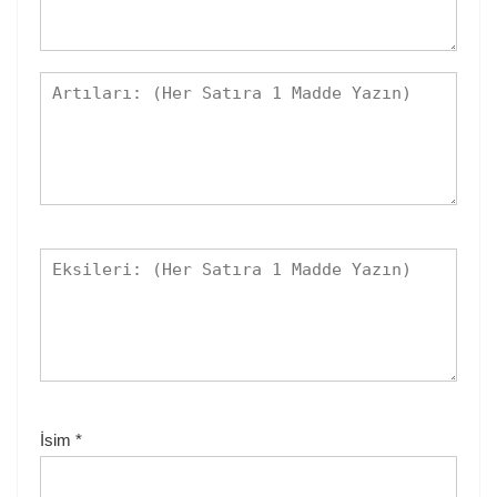
İsim
*