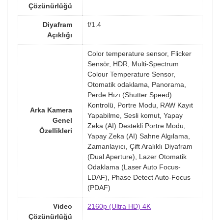
Çözünürlüğü
Diyafram
f/1.4
Açıklığı
Color temperature sensor, Flicker
Sensör, HDR, Multi-Spectrum
Colour Temperature Sensor,
Otomatik odaklama, Panorama,
Perde Hızı (Shutter Speed)
Kontrolü, Portre Modu, RAW Kayıt
Arka Kamera
Yapabilme, Sesli komut, Yapay
Genel
Zeka (AI) Destekli Portre Modu,
Özellikleri
Yapay Zeka (AI) Sahne Algılama,
Zamanlayıcı, Çift Aralıklı Diyafram
(Dual Aperture), Lazer Otomatik
Odaklama (Laser Auto Focus-
LDAF), Phase Detect Auto-Focus
(PDAF)
Video
2160p (Ultra HD) 4K
Çözünürlüğü