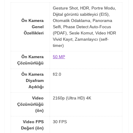
Gesture Shot, HDR, Portre Modu,
Dijital görüntü sabitleyici (EIS),
Ön Kamera
Otomatik Odaklama, Panorama
Genel
Selfi, Phase Detect Auto-Focus
Özellikleri
(PDAF), Sesle Komut, Video HDR
Vivid Kayıt, Zamanlayıcı (self-
timer)
Ön Kamera
50 MP
Çözünürlüğü
Ön Kamera
f/2.0
Diyafram
Açıklığı
Video
2160p (Ultra HD) 4K
Çözünürlüğü
(ön)
Video FPS
30 FPS
Değeri (ön)