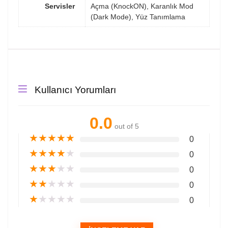
Servisler
Açma (KnockON), Karanlık Mod
(Dark Mode), Yüz Tanımlama
Kullanıcı Yorumları
0.0
out of 5
★
★
★
★
★
0
★
★
★
★
★
0
★
★
★
★
★
0
★
★
★
★
★
0
★
★
★
★
★
0