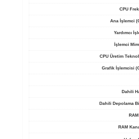
CPU Frek
Ana İşlemci 
Yardımcı İş
İşlemci Mim
CPU Üretim Teknol
Grafik İşlemcisi 
Dahili H
Dahili Depolama B
RAM 
RAM Kanal