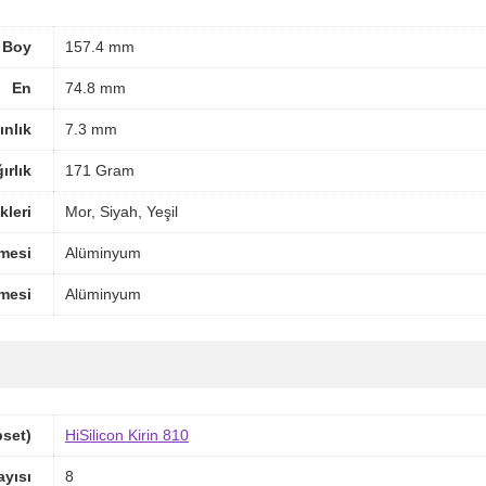
Boy
157.4 mm
En
74.8 mm
ınlık
7.3 mm
ırlık
171 Gram
leri
Mor, Siyah, Yeşil
mesi
Alüminyum
mesi
Alüminyum
pset)
HiSilicon Kirin 810
ayısı
8