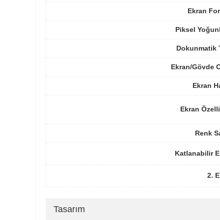
Ekran For
Piksel Yoğun
Dokunmatik 
Ekran/Gövde O
Ekran H
Ekran Özelli
Renk Sa
Katlanabilir 
2. 
Tasarım