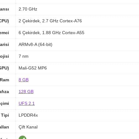
ansı
2.70 GHz
(CPU)
2 Çekirdek, 2.7 GHz Cortex-A76
lemci
6 Çekirdek, 1.88 GHz Cortex-A55
arisi
ARMv8-A (64-bit)
ojisi
7 nm
(GPU)
Mali-G52 MP6
Ram
8 GB
afıza
128 GB
içimi
UFS 2.1
Tipi
LPDDR4x
ları
Çift Kanal