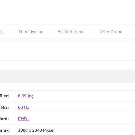
şi
Tüm Fiyatlar
Editör Yorumu
Ürün Grubu
üleri
6.39 İnç
 Hızı
60 Hz
ardı
FHD+
rlük
1080 x 2340 Piksel