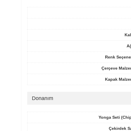
Kal
Ağ
Renk Seçenek
Çerçeve Malze
Kapak Malze
Donanım
Yonga Seti (Chi
Çekirdek S