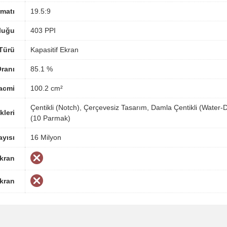
matı
19.5:9
luğu
403 PPI
Türü
Kapasitif Ekran
ranı
85.1 %
acmi
100.2 cm²
Çentikli (Notch), Çerçevesiz Tasarım, Damla Çentikli (Water-
kleri
(10 Parmak)
yısı
16 Milyon
Ekran
Ekran