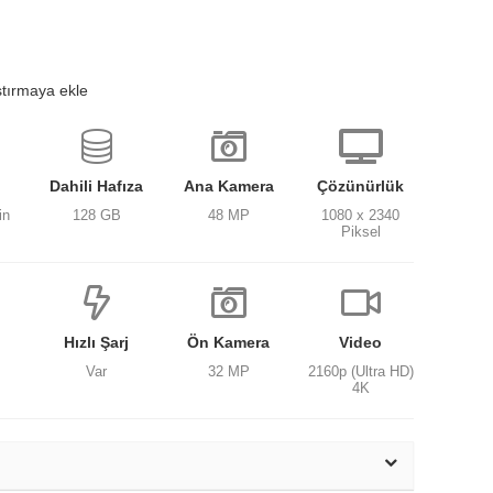
ştırmaya ekle
Dahili Hafıza
Ana Kamera
Çözünürlük
in
128 GB
48 MP
1080 x 2340
Piksel
Hızlı Şarj
Ön Kamera
Video
Var
32 MP
2160p (Ultra HD)
4K