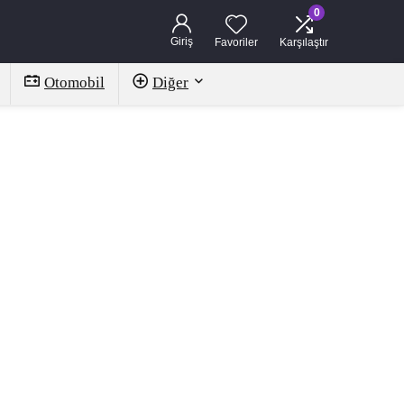
0
Giriş
Favoriler
Karşılaştır
Otomobil
Diğer