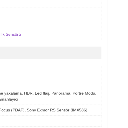
nlık Sensörü
e yakalama, HDR, Led flaş, Panorama, Portre Modu,
amanlayıcı
o-Focus (PDAF), Sony Exmor RS Sensör (IMX586)