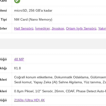
Kartı
itesi
microSD, 256 GB'a kadar
 Tipi
NM Card (Nano Memory)
örler
Hall Sensörü
,
İvmeölçer
,
Jiroskop
,
Ortam Işığı Sensörü
,
Yakı
lüğü
48 MP
klığı
f/1.8
Coğrafi konum etiketleme, Dokunmatik Odaklama, Gülümsem
kleri
Sesli komut, Yapay Zeka (AI) Sahne Algılama, Yüz tanıma, Z
kleri
0.8µm Piksel, 1/2" Sensör, 26mm, CDAF, Phase Detect Aut
lüğü
2160p (Ultra HD) 4K