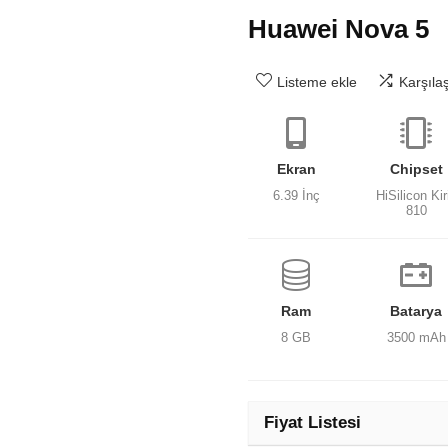
Huawei Nova 5
Listeme ekle
Karşıla
Ekran
Chipset
6.39 İnç
HiSilicon Kir
810
Ram
Batarya
8 GB
3500 mAh
Fiyat Listesi