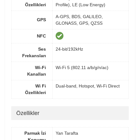
Özellikleri
Profile), LE (Low Energy)
A-GPS, BDS, GALILEO,
GPS
GLONASS, GPS, QZSS
NFC
Ses
24-bit/192kHz
Frekansları
Wi-Fi
Wi-Fi 5 (802.11 a/b/g/n/ac)
Kanalları
Wi Fi
Dual-band, Hotspot, Wi-Fi Direct
Özellikleri
Özellikler
Parmak İzi
Yan Tarafta
Konumu