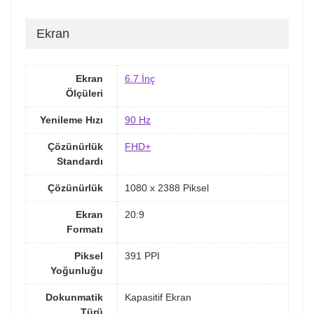
Ekran
Ekran
6.7 İnç
Ölçüleri
Yenileme Hızı
90 Hz
Çözünürlük
FHD+
Standardı
Çözünürlük
1080 x 2388 Piksel
Ekran
20:9
Formatı
Piksel
391 PPI
Yoğunluğu
Dokunmatik
Kapasitif Ekran
Türü