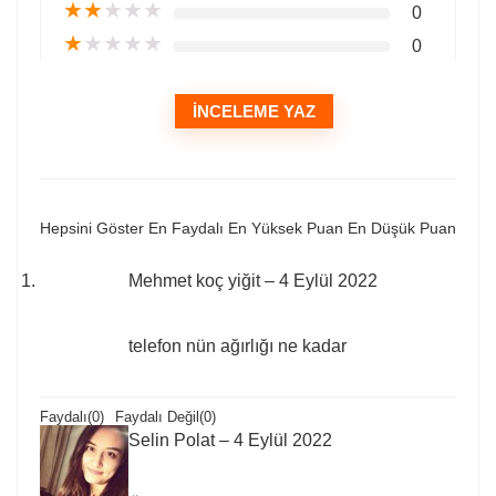
★
★
★
★
★
0
★
★
★
★
★
0
İNCELEME YAZ
Hepsini Göster
En Faydalı
En Yüksek Puan
En Düşük Puan
Mehmet koç yiğit
–
4 Eylül 2022
telefon nün ağırlığı ne kadar
Faydalı
(
0
)
Faydalı Değil
(
0
)
Selin Polat
–
4 Eylül 2022