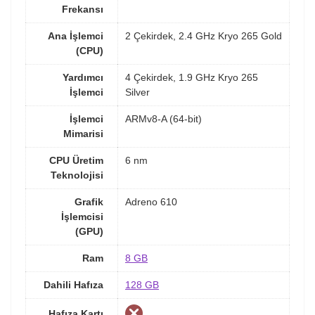
Frekansı
Ana İşlemci
2 Çekirdek, 2.4 GHz Kryo 265 Gold
(CPU)
Yardımcı
4 Çekirdek, 1.9 GHz Kryo 265
İşlemci
Silver
İşlemci
ARMv8-A (64-bit)
Mimarisi
CPU Üretim
6 nm
Teknolojisi
Grafik
Adreno 610
İşlemcisi
(GPU)
Ram
8 GB
Dahili Hafıza
128 GB
Hafıza Kartı