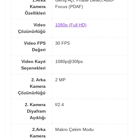
1.Arka
Geniş Açı, Phase Detect Auto-
Kamera
Focus (PDAF)
Özellikleri
Video
1080p (Full HD)
Çözünürlüğü
Video FPS
30 FPS
Değeri
Video Kayıt
1080p@30fps
Seçenekleri
2. Arka
2 MP
Kamera
Çözünürlüğü
2. Kamera
f/2.4
Diyafram
Açıklığı
2.Arka
Makro Çekim Modu
Kamera