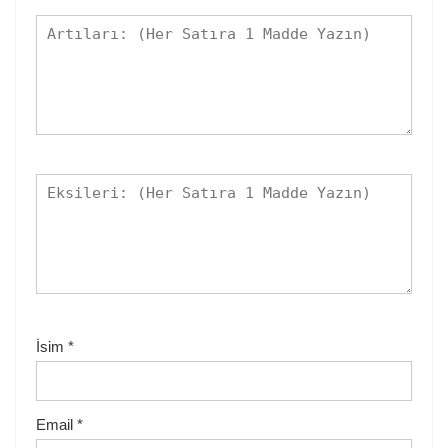
İsim
*
Email
*